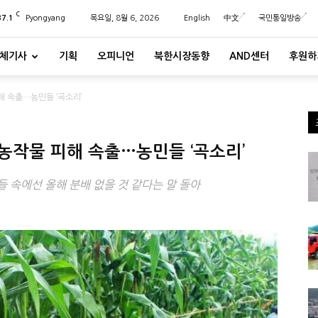
C
37.1
Pyongyang
목요일, 8월 6, 2026
English
中文
국민통일방송
체기사
기획
오피니언
북한시장동향
AND센터
후원하
해 속출…농민들 ‘곡소리’
농작물 피해 속출…농민들 ‘곡소리’
 속에선 올해 분배 없을 것 같다는 말 돌아