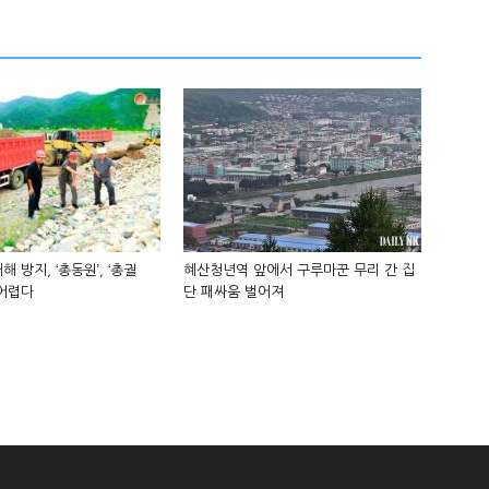
해 방지, ‘총동원’, ‘총궐
혜산청년역 앞에서 구루마꾼 무리 간 집
 어렵다
단 패싸움 벌어져