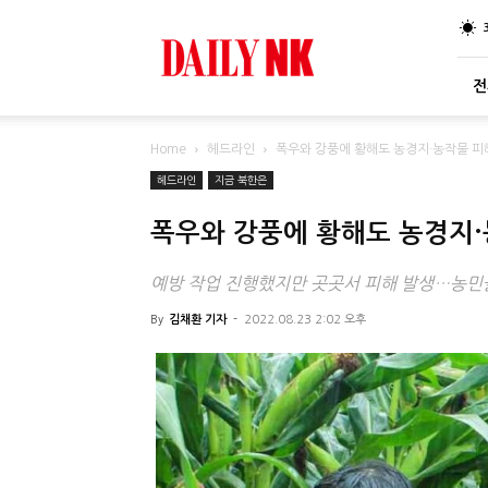
DailyNK
전
Home
헤드라인
폭우와 강풍에 황해도 농경지·농작물 피
헤드라인
지금 북한은
폭우와 강풍에 황해도 농경지·
예방 작업 진행했지만 곳곳서 피해 발생…농민들
By
김채환 기자
-
2022.08.23 2:02 오후