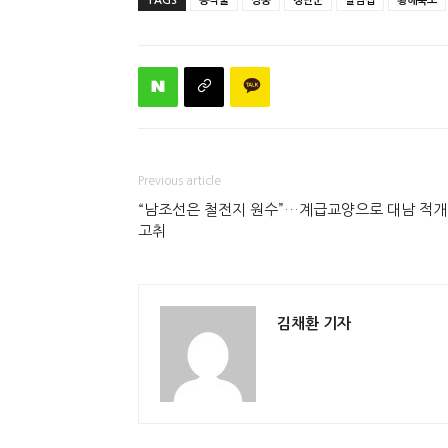
TAGS
농작물
강풍
청단군
살림집
황해북도
Previous article
“남조선은 철전지 원수”…계급교양으로 대남 적
고취
김채환 기자