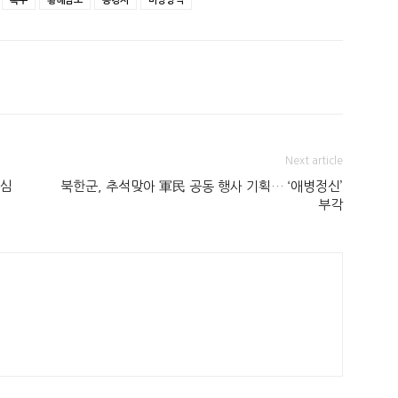
폭우
황해남도
농경지
비상방역
Next article
개심
북한군, 추석맞아 軍民 공동 행사 기획… ‘애병정신’
부각