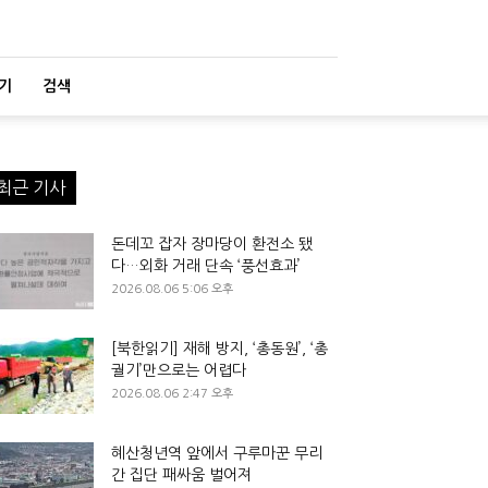
기
검색
최근 기사
돈데꼬 잡자 장마당이 환전소 됐
다…외화 거래 단속 ‘풍선효과’
2026.08.06 5:06 오후
[북한읽기] 재해 방지, ‘총동원’, ‘총
궐기’만으로는 어렵다
2026.08.06 2:47 오후
혜산청년역 앞에서 구루마꾼 무리
간 집단 패싸움 벌어져