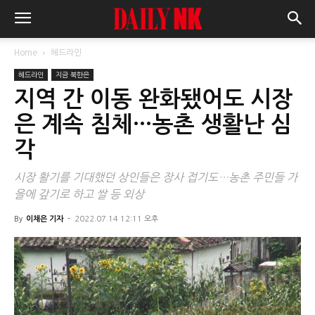
Home
헤드라인
헤드라인
지금 북한은
지역 간 이동 완화됐어도 시장
은 계속 침체…농촌 생활난 심
각
시장 활기를 기대했던 상인들은 장사 접기도…농촌 주민들 가
을에 갚기로 하고 쌀 등 외상
By
이채은 기자
-
2022.07.14 12:11 오후