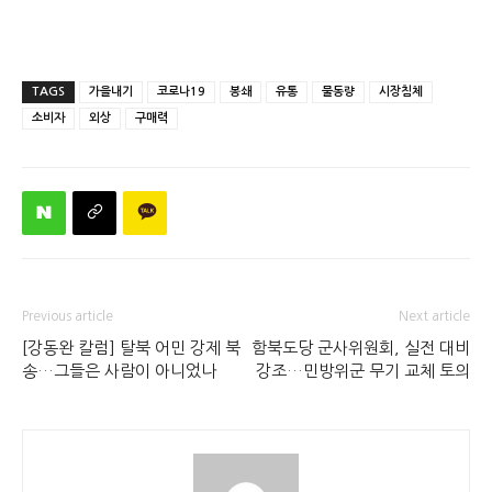
TAGS
가을내기
코로나19
봉쇄
유통
물동량
시장침체
소비자
외상
구매력
Previous article
Next article
[강동완 칼럼] 탈북 어민 강제 북
함북도당 군사위원회, 실전 대비
송…그들은 사람이 아니었나
강조…민방위군 무기 교체 토의