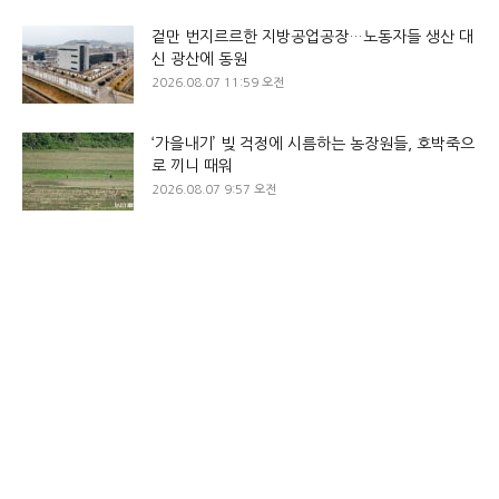
겉만 번지르르한 지방공업공장…노동자들 생산 대
신 광산에 동원
2026.08.07 11:59 오전
‘가을내기’ 빚 걱정에 시름하는 농장원들, 호박죽으
로 끼니 때워
2026.08.07 9:57 오전