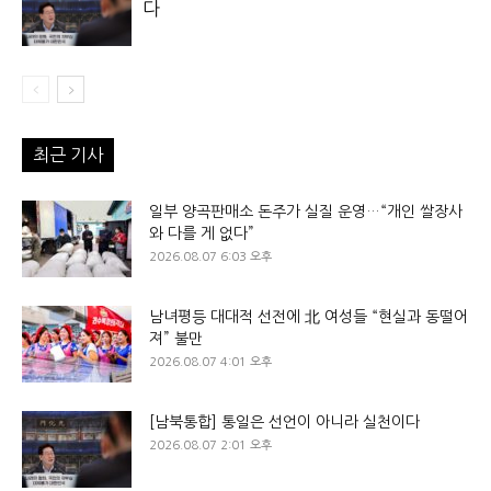
다
최근 기사
일부 양곡판매소 돈주가 실질 운영…“개인 쌀장사
와 다를 게 없다”
2026.08.07 6:03 오후
남녀평등 대대적 선전에 北 여성들 “현실과 동떨어
져” 불만
2026.08.07 4:01 오후
[남북통합] 통일은 선언이 아니라 실천이다
2026.08.07 2:01 오후