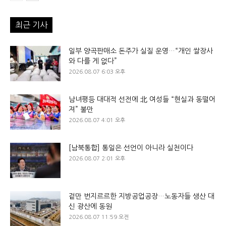
최근 기사
일부 양곡판매소 돈주가 실질 운영…“개인 쌀장사
와 다를 게 없다”
2026.08.07 6:03 오후
남녀평등 대대적 선전에 北 여성들 “현실과 동떨어
져” 불만
2026.08.07 4:01 오후
[남북통합] 통일은 선언이 아니라 실천이다
2026.08.07 2:01 오후
겉만 번지르르한 지방공업공장…노동자들 생산 대
신 광산에 동원
2026.08.07 11:59 오전