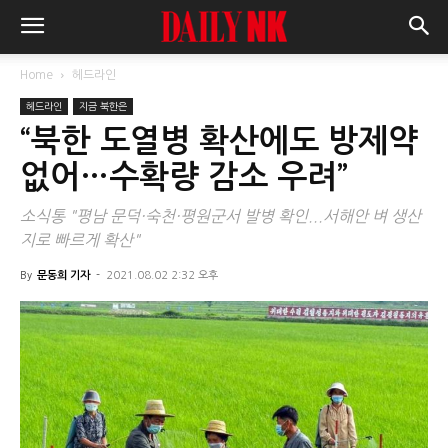
Home
헤드라인
헤드라인
지금 북한은
“북한 도열병 확산에도 방제약
없어…수확량 감소 우려”
소식통 "평남 문덕·숙천·평원군서 발병 확인...서해안 벼 생산
지로 빠르게 확산"
By
문동희 기자
-
2021.08.02 2:32 오후