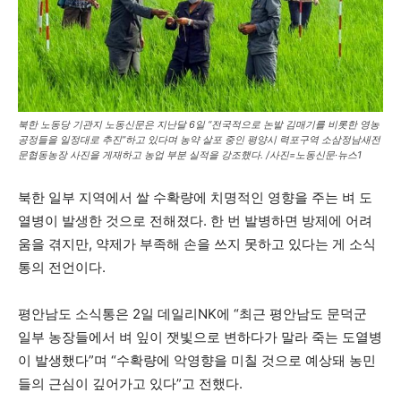
북한 노동당 기관지 노동신문은 지난달 6일 “전국적으로 논밭 김매기를 비롯한 영농
공정들을 일정대로 추진”하고 있다며 농약 살포 중인 평양시 력포구역 소삼정남새전
문협동농장 사진을 게재하고 농업 부분 실적을 강조했다. /사진=노동신문·뉴스1
북한 일부 지역에서 쌀 수확량에 치명적인 영향을 주는 벼 도
열병이 발생한 것으로 전해졌다. 한 번 발병하면 방제에 어려
움을 겪지만, 약제가 부족해 손을 쓰지 못하고 있다는 게 소식
통의 전언이다.
평안남도 소식통은 2일 데일리NK에 “최근 평안남도 문덕군
일부 농장들에서 벼 잎이 잿빛으로 변하다가 말라 죽는 도열병
이 발생했다”며 “수확량에 악영향을 미칠 것으로 예상돼 농민
들의 근심이 깊어가고 있다”고 전했다.