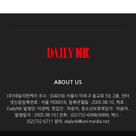
ABOUT US
(주)데일리엔케이 주소 : (04018) 서울시 마포구 동교로 59, 2층, 인터
넷신문등록번호 : 서울 아00016, 등록연월일 : 2005.08.10, 제호 :
DailyNK 발행인: 이광백, 편집인 : 하윤아, 청소년보호책임자 : 하윤아,
발행일자 : 2005.08.10 | 전화 : (02)732-6998/6999, 팩스 :
(02)732-6711 문의: dailynk@uni-media.net