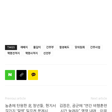
TAGS
재배치
물갈이
간부부
함경북도
당위원회
간부사업
혁명전적지
혁명사적지
선전부
Previous article
Next article
농촌에 탄원한 北 청년들, 현지서
김정은, 공군에 “연간 비행훈련
갖가지 ‘말썽’ 일으켜 문제시
시간 늘려라” 명령 내려…이유