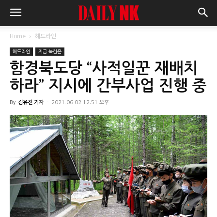
Home
헤드라인
헤드라인
지금 북한은
함경북도당 “사적일꾼 재배치
하라” 지시에 간부사업 진행 중
By
김유진 기자
-
2021.06.02 12:51 오후