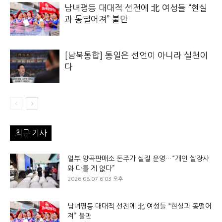
남녀평등 대대적 선전에 北 여성들 “현실
과 동떨어져” 불만
[남북통합] 통일은 선언이 아니라 실천이
다
최근 기사
일부 양곡판매소 돈주가 실질 운영…“개인 쌀장사
와 다를 게 없다”
2026.08.07 6:03 오후
남녀평등 대대적 선전에 北 여성들 “현실과 동떨어
져” 불만