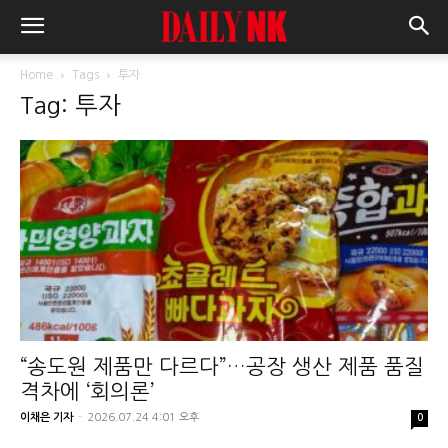
Home
Tags
투자
Tag: 투자
“송도원 제품만 다르다”…공장 생산 제품 품질
격차에 ‘회의론’
이채은 기자
-
2026.07.24 4:01 오후
0