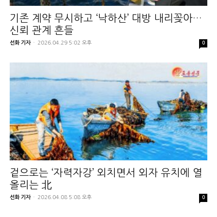
기존 계약 무시하고 ‘낙하산’ 대방 내리꽂아…
신뢰 관계 흔들
선화 기자
-
2026.04.29 5:02 오후
0
겉으로는 ‘자력자강’ 외치면서 외자 유치에 열
올리는 北
선화 기자
-
2026.04.08 5:08 오후
0