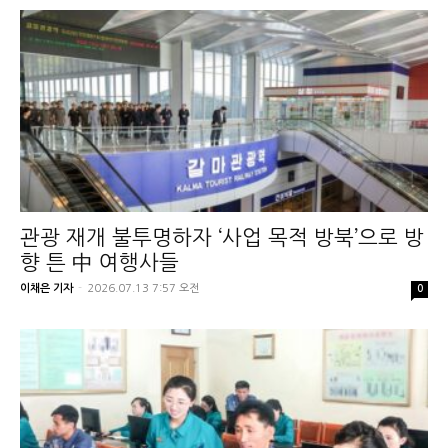
관광 재개 불투명하자 ‘사업 목적 방북’으로 방
향 튼 中 여행사들
이채은 기자
-
2026.07.13 7:57 오전
0