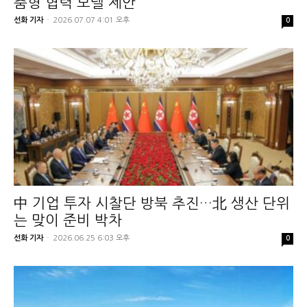
춤형 협력 모델 제안
선화 기자
-
2026.07.07 4:01 오후
0
中 기업 투자 시찰단 방북 추진…北 생산 단위
는 맞이 준비 박차
선화 기자
-
2026.06.25 6:03 오후
0