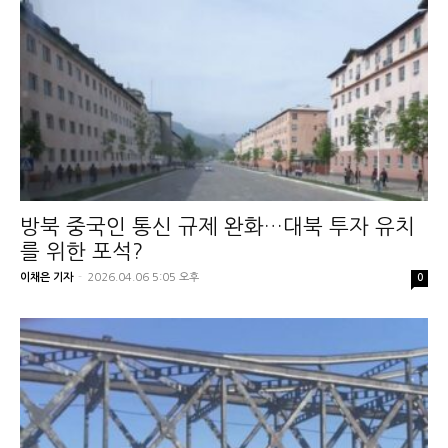
방북 중국인 통신 규제 완화…대북 투자 유치
를 위한 포석?
이채은 기자
-
2026.04.06 5:05 오후
0