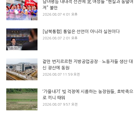
남녀평등 대대적 선전에 北 여성들 “현실과 동떨어
져” 불만
2026.08.07 4:01 오후
[남북통합] 통일은 선언이 아니라 실천이다
2026.08.07 2:01 오후
겉만 번지르르한 지방공업공장…노동자들 생산 대
신 광산에 동원
2026.08.07 11:59 오전
‘가을내기’ 빚 걱정에 시름하는 농장원들, 호박죽으
로 끼니 때워
2026.08.07 9:57 오전