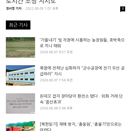
로시간 조정 지시도
정서영 기자
-
2022.08.05 1:01 오후
0
최근 기사
‘가을내기’ 빚 걱정에 시름하는 농장원들, 호박죽으
로 끼니 때워
2026.08.07 9:57 오전
폭염에 전력난 심화하자 “군수공장에 전기 우선 공
급하라” 지시
2026.08.07 7:56 오전
돈데꼬 잡자 장마당이 환전소 됐다…외화 거래 단
속 ‘풍선효과’
2026.08.06 5:06 오후
[북한읽기] 재해 방지, ‘총동원’, ‘총궐기’만으로는
어렵다