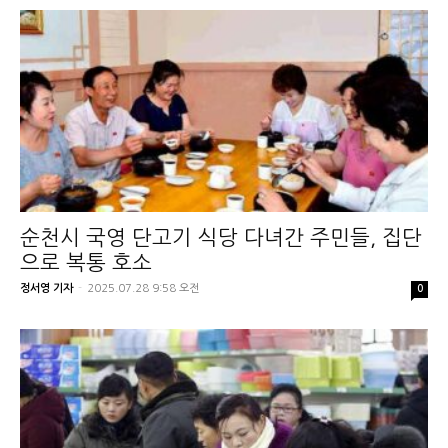
순천시 국영 단고기 식당 다녀간 주민들, 집단
으로 복통 호소
정서영 기자
-
2025.07.28 9:58 오전
0