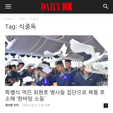
Home
Tags
식중독
Tag: 식중독
특별식 먹은 최현호 병사들 집단으로 복통 호
소해 ‘한바탕 소동’
정서영 기자
-
2025.10.21 2:02 오후
0