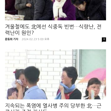
겨울철에도 北에선 식중독 빈번…식량난, 전
력난이 원인?
문동희 기자
-
2024.02.23 5:03 오후
0
지속되는 폭염에 열사병 주의 당부한 北…근