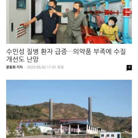
수인성 질병 환자 급증…의약품 부족에 수질
개선도 난망
문동희 기자
-
2023.08.02 11:01 오전
0