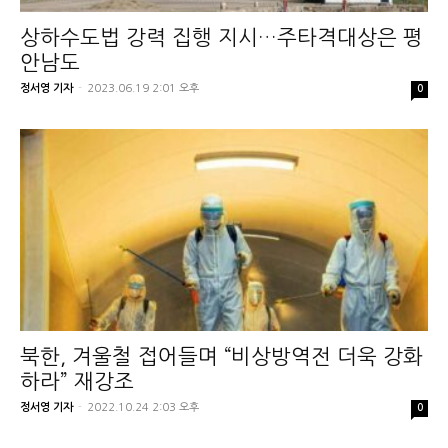
상하수도법 강력 집행 지시…주타격대상은 평
안남도
정서영 기자
-
2023.06.19 2:01 오후
0
북한, 겨울철 접어들며 “비상방역전 더욱 강화
하라” 재강조
정서영 기자
-
2022.10.24 2:03 오후
0