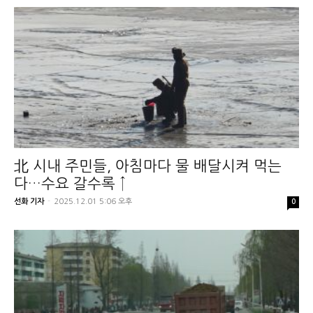
北 시내 주민들, 아침마다 물 배달시켜 먹는
다…수요 갈수록 ↑
선화 기자
-
2025.12.01 5:06 오후
0