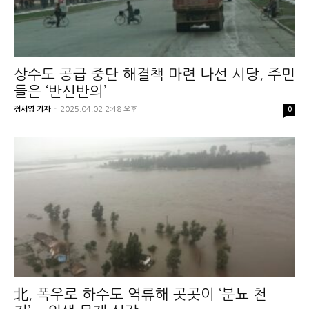
상수도 공급 중단 해결책 마련 나선 시당, 주민
들은 ‘반신반의’
정서영 기자
-
2025.04.02 2:48 오후
0
北, 폭우로 하수도 역류해 곳곳이 ‘분뇨 천