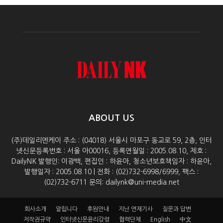
ABOUT US
(주)데일리엔케이 주소 : (04018) 서울시 마포구 동교로 59, 2층, 인터
넷신문등록번호 : 서울 아00016, 등록연월일 : 2005.08.10, 제호 :
DailyNK 발행인: 이광백, 편집인 : 하윤아, 청소년보호책임자 : 하윤아,
발행일자 : 2005.08.10 | 전화 : (02)732-6998/6999, 팩스 :
(02)732-6711 문의: dailynk@uni-media.net
회사소개
알립니다
후원안내
지난 연재기사
질문과 답변
저작권규약
인터넷신문윤리강령
협력단체
English
中文