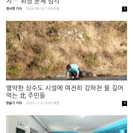
지’… 위생 문제 심각
정서영 기자
-
2024.08.14 7:59 오전
0
열악한 상수도 시설에 여전히 강하천 물 길어
먹는 北 주민들
장슬기 기자
-
2023.11.21 8:02 오전
0