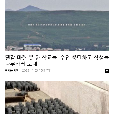
땔감 마련 못 한 학교들, 수업 중단하고 학생들
나무하러 보내
이채은 기자
-
2023.11.03 4:59 오후
0