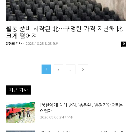
월동 준비 시작된 北…구멍탄 가격 지난해 比
크게 떨어져
문동희 기자
-
2023.10.25 8:03 오전
0
1
2
3
최근 기사
[북한읽기] 재해 방지, ‘총동원’, ‘총궐기’만으로는
어렵다
2026.08.06 2:47 오후