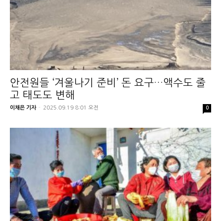
안전원들 ‘겨울나기 준비’ 돈 요구…액수도 줄
고 태도도 변해
이채은 기자
-
2025.09.19 8:01 오전
0