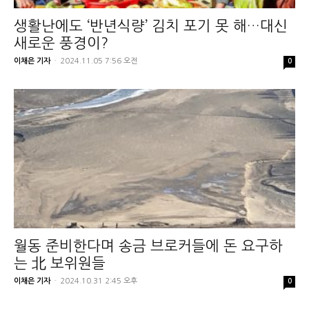
생활난에도 ‘반년식량’ 김치 포기 못 해…대신
새로운 풍경이?
이채은 기자
-
2024.11.05 7:56 오전
0
월동 준비한다며 송금 브로커들에 돈 요구하
는 北 보위원들
이채은 기자
-
2024.10.31 2:45 오후
0