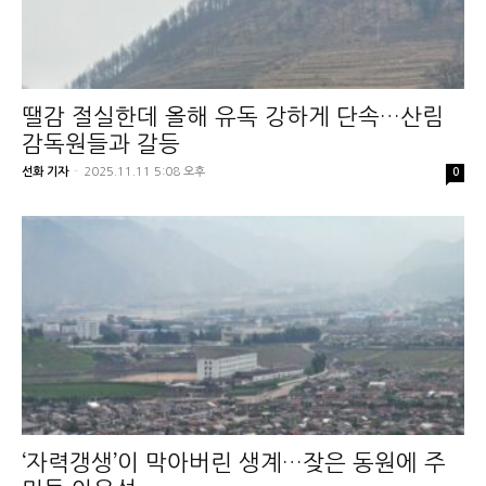
땔감 절실한데 올해 유독 강하게 단속…산림
감독원들과 갈등
선화 기자
-
2025.11.11 5:08 오후
0
‘자력갱생’이 막아버린 생계…잦은 동원에 주