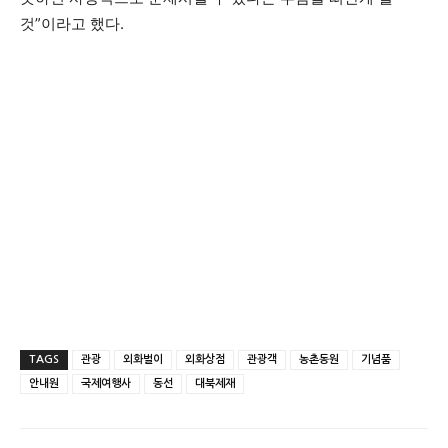
것”이라고 했다.
TAGS
관광
외화벌이
외화상점
관광객
농촌동원
기념품
안내원
국제여행사
동선
대북제재