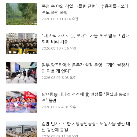
폭염 속 야외 작업 내몰린 단련대 수용자들…쓰러
져도 폭언·폭행
2026.08.10 10:14 오전
“내 자식 사지로 못 보내”…가을 초모 앞두고 입대
회피 비리 기승
2026.08.10 7:56 오전
일부 양곡판매소 돈주가 실질 운영…“개인 쌀장사
와 다를 게 없다”
2026.08.07 6:03 오후
남녀평등 대대적 선전에 北 여성들 “현실과 동떨어
져” 불만
2026.08.07 4:01 오후
겉만 번지르르한 지방공업공장…노동자들 생산 대
신 광산에 동원
2026.08.07 11:59 오전