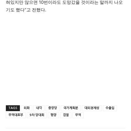
혀있지만 않으면 10번이라도 도망갔을 것이라는 말까지 나오
기도 했다”고 전했다.
TAGS
외화
내각
중앙당
국가계획분
대외경제성
수출입
무역대표부
9차 당대회
평양
검열
무역