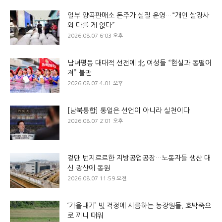
일부 양곡판매소 돈주가 실질 운영…“개인 쌀장사
와 다를 게 없다”
2026.08.07 6:03 오후
남녀평등 대대적 선전에 北 여성들 “현실과 동떨어
져” 불만
2026.08.07 4:01 오후
[남북통합] 통일은 선언이 아니라 실천이다
2026.08.07 2:01 오후
겉만 번지르르한 지방공업공장…노동자들 생산 대
신 광산에 동원
2026.08.07 11:59 오전
‘가을내기’ 빚 걱정에 시름하는 농장원들, 호박죽으
로 끼니 때워