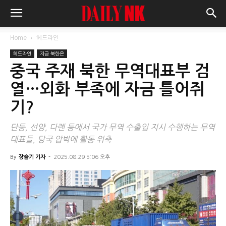
Home
헤드라인
헤드라인
지금 북한은
중국 주재 북한 무역대표부 검
열…외화 부족에 자금 틀어쥐
기?
단둥, 선양, 다롄 등에서 국가 무역 수출입 지시 수행하는 무역
대표들, 당국 압박에 활동 위축
By
장슬기 기자
-
2025.08.29 5:06 오후