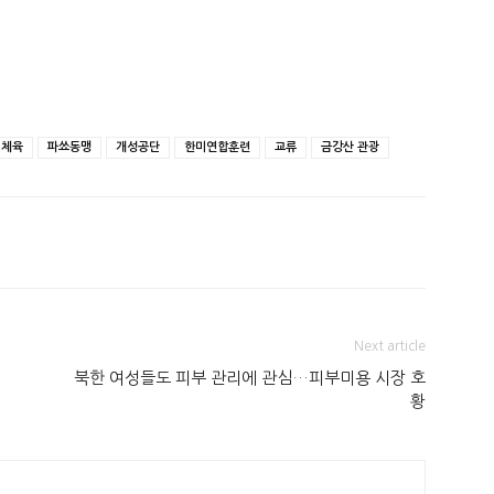
체육
파쑈동맹
개성공단
한미연합훈련
교류
금강산 관광
Next article
북한 여성들도 피부 관리에 관심…피부미용 시장 호
황