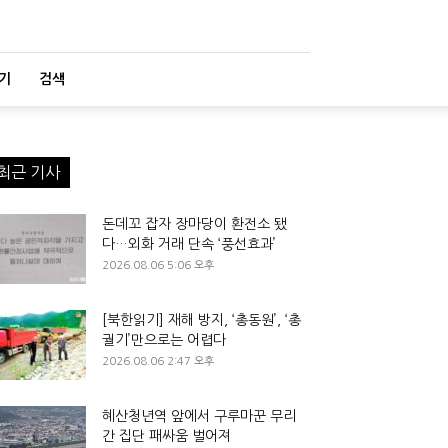
기
검색
최근 기사
돈데꼬 잡자 장마당이 환전소 됐
다…외화 거래 단속 ‘풍선효과’
2026.08.06 5:06 오후
[북한읽기] 재해 방지, ‘총동원’, ‘총
궐기’만으로는 어렵다
2026.08.06 2:47 오후
혜산청년역 앞에서 구루마꾼 무리
간 집단 패싸움 벌어져