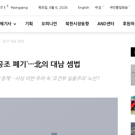
C
37.1
Pyongyang
목요일, 8월 6, 2026
English
中文
국민통일방송
체기사
기획
오피니언
북한시장동향
AND센터
후원하
’…北의 대남 셈법
 공조 폐기’…北의 대남 셈법
 ‘경계’…사상 이반 우려 속 ‘조건부 실용주의’ 노선?