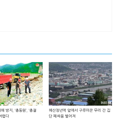
해 방지, ‘총동원’, ‘총궐
혜산청년역 앞에서 구루마꾼 무리 간 집
 어렵다
단 패싸움 벌어져