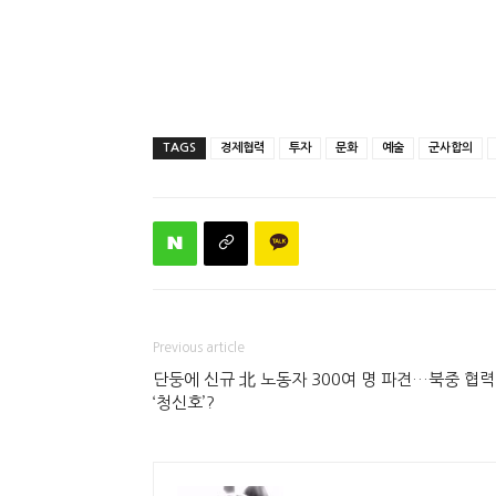
TAGS
경제협력
투자
문화
예술
군사합의
Previous article
단둥에 신규 北 노동자 300여 명 파견…북중 협력
‘청신호’?