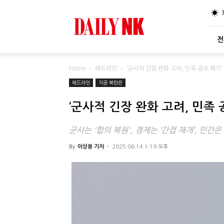
DailyNK
전
Home
헤드라인
‘군사적 긴장 완화 고려, 민족 공조 폐기
헤드라인
지금 북한은
‘군사적 긴장 완화 고려, 민족
군사는 '합의 복원', 경제는 ‘간접 재개’, 민간은
By
이상용 기자
-
2025.06.14 1:19 오후