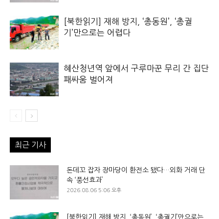
[북한읽기] 재해 방지, ‘총동원’, ‘총궐
기’만으로는 어렵다
혜산청년역 앞에서 구루마꾼 무리 간 집단
패싸움 벌어져
최근 기사
돈데꼬 잡자 장마당이 환전소 됐다…외화 거래 단
속 ‘풍선효과’
2026.08.06 5:06 오후
[북한읽기] 재해 방지, ‘총동원’, ‘총궐기’만으로는