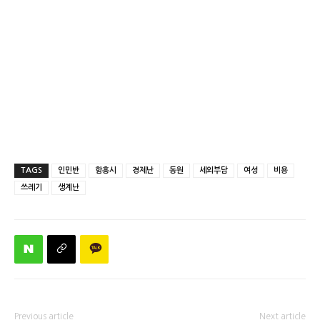
TAGS
인민반
함흥시
경제난
동원
세외부담
여성
비용
쓰레기
생계난
Previous article
Next article