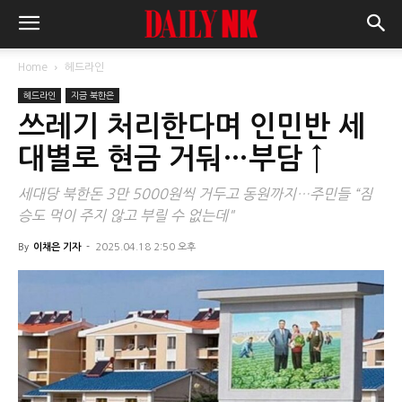
Home
헤드라인
헤드라인
지금 북한은
쓰레기 처리한다며 인민반 세
대별로 현금 거둬…부담 ↑
세대당 북한돈 3만 5000원씩 거두고 동원까지…주민들 “짐
승도 먹이 주지 않고 부릴 수 없는데"
By
이채은 기자
-
2025.04.18 2:50 오후