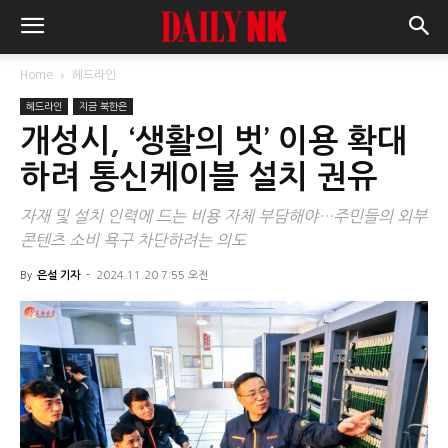
Home
헤드라인
헤드라인
지금 북한은
개성시, ‘생활의 벗’ 이용 확대
하려 통신케이블 설치 권유
자재 및 설치 인력에 드는 비용 자체 부담해야…주민들의 외부
콘텐츠 소비 욕구 차단하려는 의도
By
은설 기자
-
2024.11.20 7:55 오전