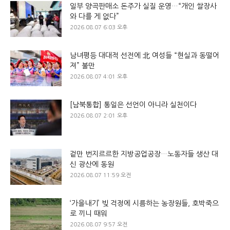
일부 양곡판매소 돈주가 실질 운영…“개인 쌀장사
와 다를 게 없다”
2026.08.07 6:03 오후
남녀평등 대대적 선전에 北 여성들 “현실과 동떨어
져” 불만
2026.08.07 4:01 오후
[남북통합] 통일은 선언이 아니라 실천이다
2026.08.07 2:01 오후
겉만 번지르르한 지방공업공장…노동자들 생산 대
신 광산에 동원
2026.08.07 11:59 오전
‘가을내기’ 빚 걱정에 시름하는 농장원들, 호박죽으
로 끼니 때워
2026.08.07 9:57 오전