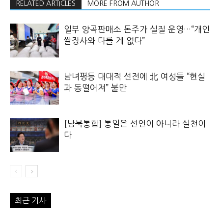
RELATED ARTICLES
MORE FROM AUTHOR
일부 양곡판매소 돈주가 실질 운영…“개인
쌀장사와 다를 게 없다”
남녀평등 대대적 선전에 北 여성들 “현실
과 동떨어져” 불만
[남북통합] 통일은 선언이 아니라 실천이
다
최근 기사