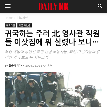
Home
헤드라인
헤드라인
지금 북한은
귀국하는 주러 北 영사관 직원
들 이삿짐에 뭐 실렸나 보니…
포장 작업에 동원된 북한 건설 노동자들, 최신 가전제품과 값
비싼 악기 보고 눈 휘둥그레
By
장슬기 기자
-
2024.08.02 5:04 오후