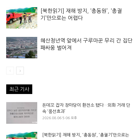
[북한읽기] 재해 방지, ‘총동원’, ‘총궐
기’만으로는 어렵다
혜산청년역 앞에서 구루마꾼 무리 간 집단
패싸움 벌어져
최근 기사
돈데꼬 잡자 장마당이 환전소 됐다…외화 거래 단
속 ‘풍선효과’
2026.08.06 5:06 오후
[북한읽기] 재해 방지, ‘총동원’, ‘총궐기’만으로는