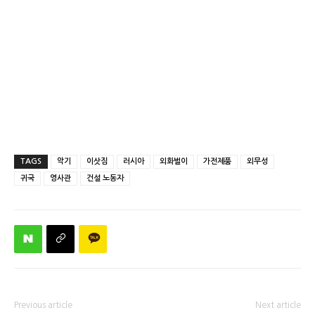
TAGS
악기
이삿짐
러시아
외화벌이
가전제품
외무성
귀국
영사관
건설 노동자
Previous article
Next article