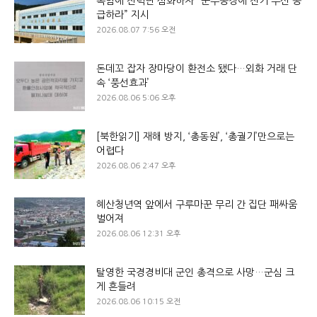
폭염에 전력난 심화하자 “군수공장에 전기 우선 공
급하라” 지시
2026.08.07 7:56 오전
돈데꼬 잡자 장마당이 환전소 됐다…외화 거래 단
속 ‘풍선효과’
2026.08.06 5:06 오후
[북한읽기] 재해 방지, ‘총동원’, ‘총궐기’만으로는
어렵다
2026.08.06 2:47 오후
혜산청년역 앞에서 구루마꾼 무리 간 집단 패싸움
벌어져
2026.08.06 12:31 오후
탈영한 국경경비대 군인 총격으로 사망…군심 크
게 흔들려
2026.08.06 10:15 오전