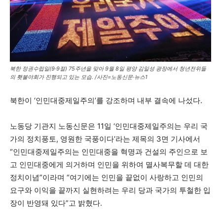
북한 정권수립일(9·9절) 75주년을 맞아 9월 8일 평양 김일성 광장에서 청년전위들
의 횃불야회가 진행되고 있는 모습. /사진=노동신문·뉴스1
북한이 ‘인민대중제일주의’를 강조하며 내부 결속에 나섰다.
노동당 기관지 노동신문은 11일 ‘인민대중제일주의는 우리 국
가의 정치풍토, 영원한 국풍이다’라는 제목의 3면 기사에서
“인민대중제일주의는 인민대중을 혁명과 건설의 주인으로 보
고 인민대중에게 의거하며 인민을 위하여 멸사복무할 데 대한
정치이념”이라며 “여기에는 인민을 끝없이 사랑하고 인민의
요구와 이익을 끝까지 실현하려는 우리 당과 국가의 투철한 입
장이 반영돼 있다”고 밝혔다.