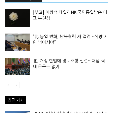
[부고] 이광백 데일리NK·국민통일방송 대
표 부친상
“北 농업 변화, 남북협력 새 접점…식량 지
원 넘어서야”
北, 개정 헌법에 영토조항 신설…대남 적
대 문구는 없어
최근 기사