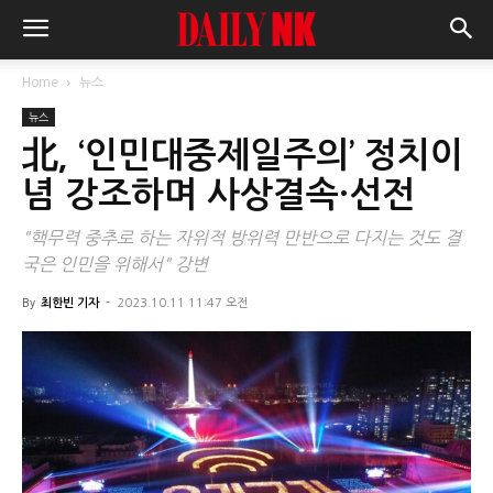
Home
뉴스
뉴스
北, ‘인민대중제일주의’ 정치이
념 강조하며 사상결속·선전
"핵무력 중추로 하는 자위적 방위력 만반으로 다지는 것도 결
국은 인민을 위해서" 강변
By
최한빈 기자
-
2023.10.11 11:47 오전