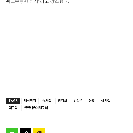
확고부동한 의지”라고 강조했다.
TAGS
비상방역
젖제품
방위력
김정은
농업
살림집
핵무력
인민대중제일주의