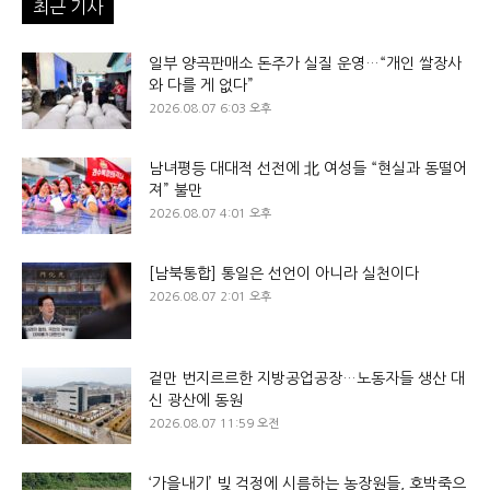
최근 기사
일부 양곡판매소 돈주가 실질 운영…“개인 쌀장사
와 다를 게 없다”
2026.08.07 6:03 오후
남녀평등 대대적 선전에 北 여성들 “현실과 동떨어
져” 불만
2026.08.07 4:01 오후
[남북통합] 통일은 선언이 아니라 실천이다
2026.08.07 2:01 오후
겉만 번지르르한 지방공업공장…노동자들 생산 대
신 광산에 동원
2026.08.07 11:59 오전
‘가을내기’ 빚 걱정에 시름하는 농장원들, 호박죽으