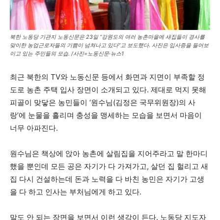
북한 노동당 기관지 노동신문은 23일 “강원도의 여러 농촌마을에 새집들이 경사를
맞이한 농업근로자들의 기쁨이 넘쳐나고 있다”고 보도했다. 사진은 입사증을 들어보
이고 있는 주민들의 모습. /사진=노동신문·뉴스1
최근 북한의 TV와 노동신문 등에서 화면과 지면이 부족할 정
도로 농촌 주택 입사 장면이 소개되고 있다. 제대로 먹지 못해
피골이 맞닿은 농민들이 ‘원수님(김정은 국무위원장)의 사
랑’에 눈물을 흘리며 충성을 맹세하는 모습을 보면서 마음이
너무 아파진다.
원수님은 책상에 앉아 농촌에 살림집을 지어주라고 말 한마디
했을 뿐인데 모든 공은 자기가 다 가져가고, 살던 집 헐리고 새
집 다시 건설하는데 돈과 노력을 다 바친 농민은 자기가 고생
을 다 하고 인사는 부처님에게 하고 있다.
말도 안 되는 장면을 보면서 이런 생각이 든다. 노동당 지도자