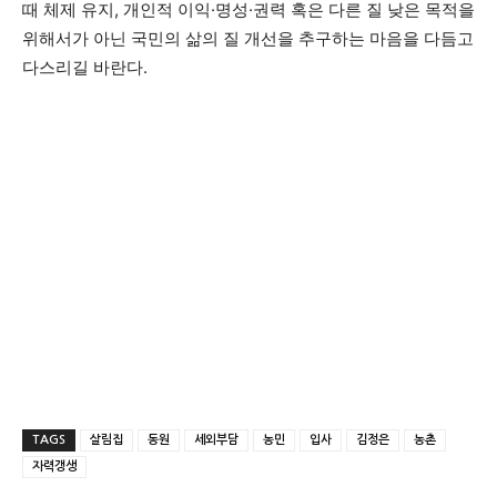
때 체제 유지, 개인적 이익·명성·권력 혹은 다른 질 낮은 목적을
위해서가 아닌 국민의 삶의 질 개선을 추구하는 마음을 다듬고
다스리길 바란다.
TAGS
살림집
동원
세외부담
농민
입사
김정은
농촌
자력갱생