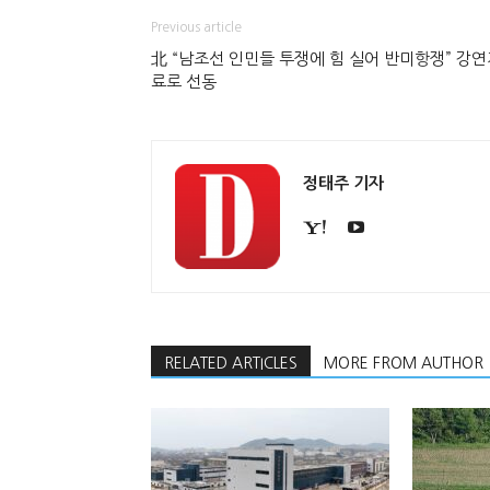
Previous article
北 “남조선 인민들 투쟁에 힘 실어 반미항쟁” 강연
료로 선동
정태주 기자
RELATED ARTICLES
MORE FROM AUTHOR