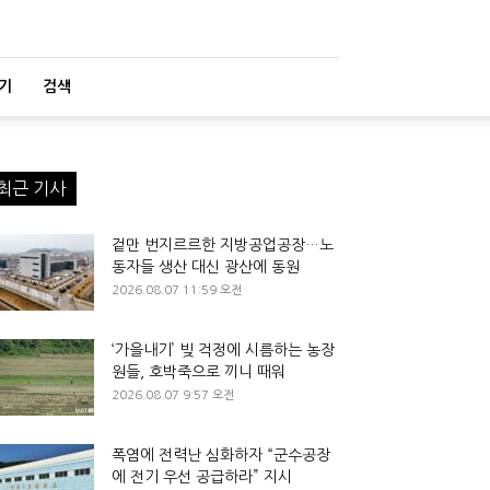
기
검색
최근 기사
겉만 번지르르한 지방공업공장…노
동자들 생산 대신 광산에 동원
2026.08.07 11:59 오전
‘가을내기’ 빚 걱정에 시름하는 농장
원들, 호박죽으로 끼니 때워
2026.08.07 9:57 오전
폭염에 전력난 심화하자 “군수공장
에 전기 우선 공급하라” 지시