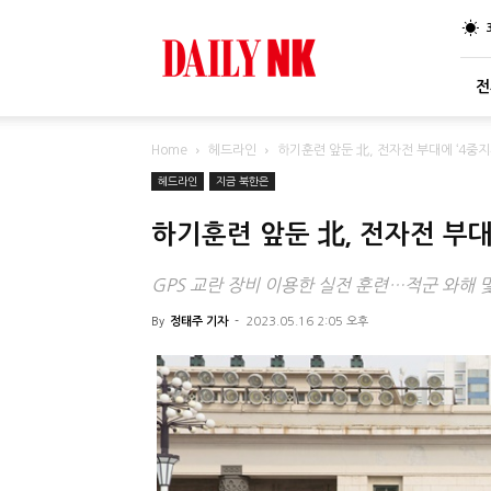
DailyNK
전
Home
헤드라인
하기훈련 앞둔 北, 전자전 부대에 ‘4중지
헤드라인
지금 북한은
하기훈련 앞둔 北, 전자전 부대
GPS 교란 장비 이용한 실전 훈련…적군 와해 
By
정태주 기자
-
2023.05.16 2:05 오후