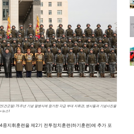
건(건군절) 75주년 기념 열병식에 참가한 각급 부대 지휘관, 병사들과 기념사진을
=뉴스1
 4중지휘훈련을 제2기 전투정치훈련(하기훈련)에 추가 포