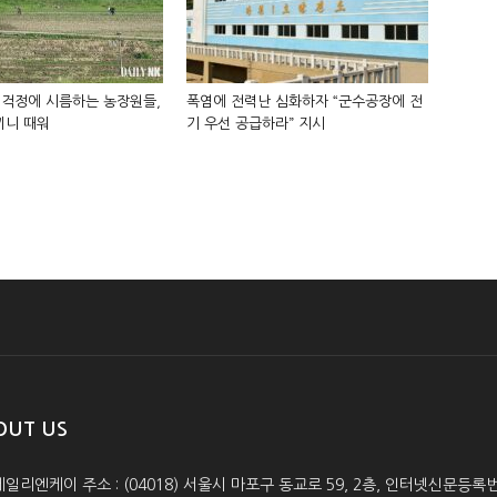
빚 걱정에 시름하는 농장원들,
폭염에 전력난 심화하자 “군수공장에 전
끼니 때워
기 우선 공급하라” 지시
OUT US
데일리엔케이 주소 : (04018) 서울시 마포구 동교로 59, 2층, 인터넷신문등록번호 :