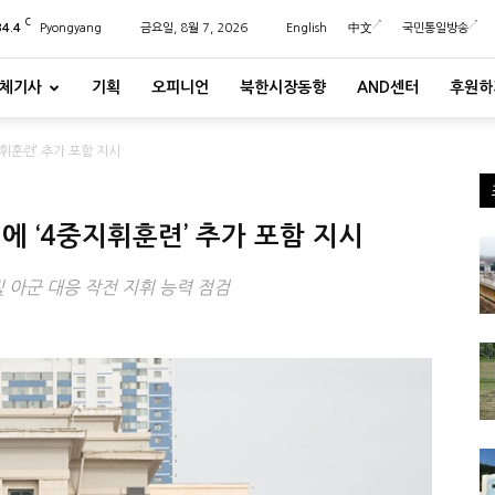
C
34.4
Pyongyang
금요일, 8월 7, 2026
English
中文
국민통일방송
체기사
기획
오피니언
북한시장동향
AND센터
후원하
휘훈련’ 추가 포함 지시
에 ‘4중지휘훈련’ 추가 포함 지시
및 아군 대응 작전 지휘 능력 점검