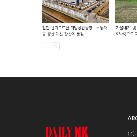
겉만 번지르르한 지방공업공장…노동자
‘가을내기’ 
들 생산 대신 광산에 동원
호박죽으로 
AB
(주)