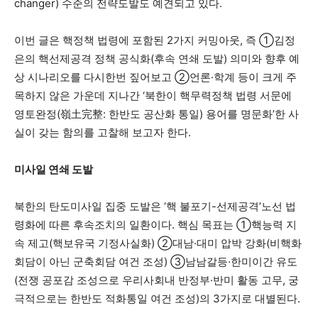
changer) 수준의 전략도발도 예견되고 있다.
이번 글은 핵정책 법령에 포함된 2가지 커밍아웃, 즉 ①김정
은의 핵선제공격 정책 공식화(후속 연쇄 도발) 의미와 향후 예
상 시나리오를 다시한번 짚어보고 ②언론·학계 등이 크게 주
목하지 않은 가운데 지나간 ‘북한이 핵무력정책 법령 서문에
영토완정(嶺土完整: 한반도 공산화 통일) 용어를 명문화’한 사
실이 갖는 함의를 고찰해 보고자 한다.
미사일 연쇄 도발
북한의 탄도미사일 집중 도발은 ‘핵 불포기-선제공격’노선 법
령화에 따른 후속조치의 일환이다. 핵심 목표는 ①핵능력 지
속 제고(핵보유국 기정사실화) ②대남·대미 압박 강화(비핵화
회담이 아닌 군축회담 여건 조성) ③남남갈등·한미이간 유도
(전쟁 공포감 조성으로 우리사회내 반정부·반미 활동 고무, 궁
극적으로는 한반도 적화통일 여건 조성)의 3가지로 대별된다.