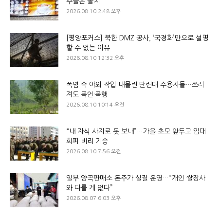
주들은 골치
2026.08.10 2:48 오후
[평양포커스] 북한 DMZ 공사, ‘국경화’만으로 설명
할 수 없는 이유
2026.08.10 12:32 오후
폭염 속 야외 작업 내몰린 단련대 수용자들…쓰러
져도 폭언·폭행
2026.08.10 10:14 오전
“내 자식 사지로 못 보내”…가을 초모 앞두고 입대
회피 비리 기승
2026.08.10 7:56 오전
일부 양곡판매소 돈주가 실질 운영…“개인 쌀장사
와 다를 게 없다”
2026.08.07 6:03 오후