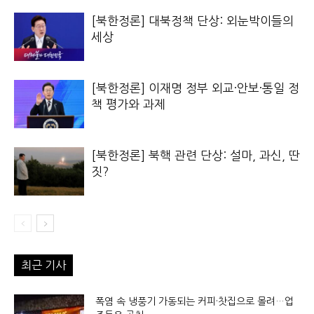
[북한정론] 대북정책 단상: 외눈박이들의
세상
[북한정론] 이재명 정부 외교·안보·통일 정
책 평가와 과제
[북한정론] 북핵 관련 단상: 설마, 과신, 딴
짓?
최근 기사
폭염 속 냉풍기 가동되는 커피·찻집으로 몰려…업