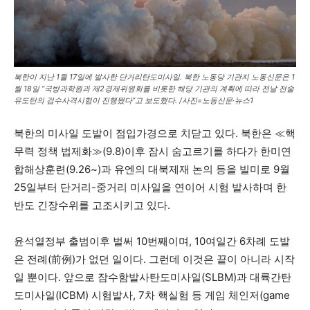
북한이 지난 1월 17일에 발사한 단거리탄도미사일. 북한 노동당 기관지 노동신문은 1
월 18일 “국방과학원과 제2경제위원회를 비롯한 해당 기관의 계획에 따라 전날 전술
유도탄의 검수사격시험이 진행됐다”고 보도했다. /사진=노동신문·뉴스1
북한의 미사일 도발이 점입가경으로 치닫고 있다. 북한은 ≪핵
무력 정책 법제화≫(9.8)이후 잠시 숨고르기를 하다가 한미연
합해상훈련(9.26~)과 유엔의 대북제재 논의 등을 빌미로 9월
25일부터 단거리-중거리 미사일을 연이어 시험 발사하며 한
반도 긴장수위를 고조시키고 있다.
윤석열정부 출범이후 벌써 10번째이며, 10여일간 6차례 도발
은 전례(前例)가 없던 일이다. 그런데 이것은 끝이 아니라 시작
일 뿐이다. 앞으로 잠수함발사탄도미사일(SLBM)과 대륙간탄
도미사일(ICBM) 시험발사, 7차 핵실험 등 게임 체인저(game