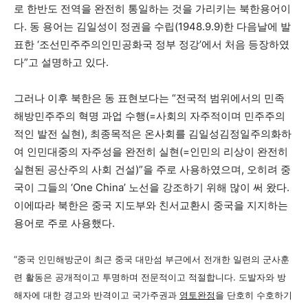
로 한반도 전역을 완전히 통일하는 것을 가리키는 북한용어이
다. 동 용어는 김일성이 정권을 수립(1948.9.9)한 다음날에 발
표한 ‘조선민주주의인민공화국 정부 정강’에서 처음 등장하였
다”고 설명하고 있다.
그러나 이후 북한은 동 표현보다는 “전국적 범위에서의 민족
해방민주주의 혁명 과업 수행(=사회의 자주적이며 민주주의
적인 발전 실현), 최종목적은 온사회를 김일성김정일주의화하
여 인민대중의 자주성을 완전히 실현(=인민의 리상이 완전히
실현된 공산주의 사회 건설)”을 주로 사용하였으며, 오히려 중
국이 그들의 ‘One China’ 노선을 강조하기 위해 많이 써 왔다.
이에따라 북한은 중국 지도부와 친서교환시 중국을 지지하는
용어로 주로 사용했다.
“중국 인민해방군이 최근 중국 대만섬 부근에서 전개한 일련의 군사훈
련 활동은 공개적이고 투명하며 전문적이고 적절합니다. 도발자와 방
해자에 대한 경고와 반격이고 국가주권과
영토완정
을 단호히 수호하기