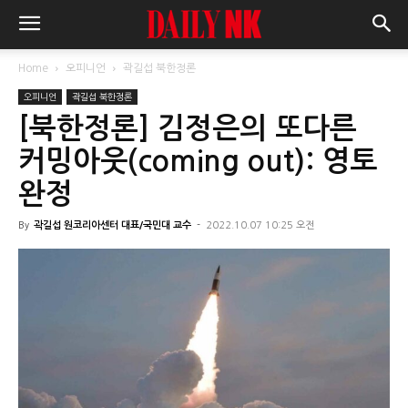
Home
오피니언
곽길섭 북한정론
오피니언
곽길섭 북한정론
[북한정론] 김정은의 또다른
커밍아웃(coming out): 영토
완정
By
곽길섭 원코리아센터 대표/국민대 교수
-
2022.10.07 10:25 오전