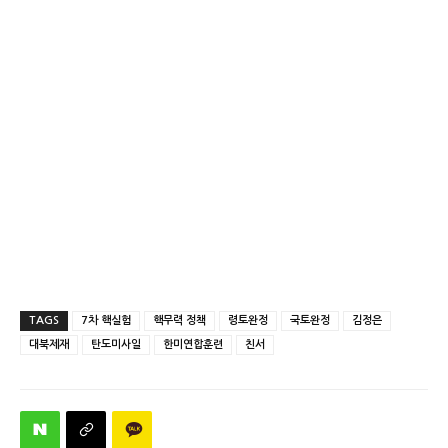
TAGS
7차 핵실험
핵무력 정책
령토완정
국토완정
김정은
대북제재
탄도미사일
한미연합훈련
친서