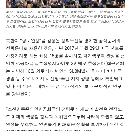
북한 노동당 기관지 노동신문은 9일 최고인민회의 제14기 제7차 2일 회의가 전날(8
일) 만수대의사당에서 개최됐다고 보도했다. 이날 회의에서는 핵무력정책이 법령으
로 채택됐으며, 시정연설에 나선 김정은 국무위원장은 핵을 절대 포기하지 않겠다는
의지를 천명했다. /사진=노동신문 홈페이지 화면캡처
북한이 “령토완정”을 김정은 정책노선을 명기한 공식문서의
전략용어로 사용한 것은, 지난 2017년 11월 29일 미국 본토를
사정거리로 하는 화성-15호를 발사하고 국가핵무력 완성을 선
언한 ≪공화국 정부성명서≫이후 2번째로 추정된다(최근년에
는 지난해 10월 외무성 대변인의 SLBM발사 후 대미 비난, 국
경일 등 주요 계기시 시진핑-푸틴 지지 성명 등에서 확인되고
있다: 이 부분에 대해서는 정부와 학계의 보다 구체적인 연구
를 당부한다).
“조선민주주의인민공화국의 전략무기 개발과 발전은 전적으
로 미제의 핵공갈 정책과 핵위협으로부터 나라의 주권과
령토
완정
을 수호하고 인민들의 평화로운 생활을 보위하기 위한 것