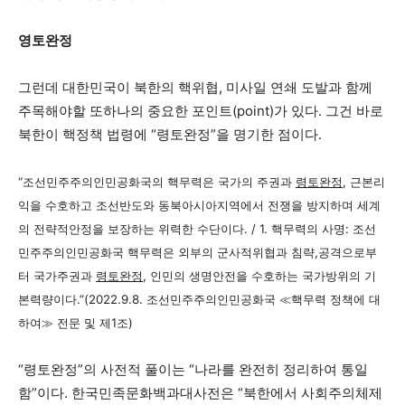
영토완정
그런데 대한민국이 북한의 핵위협, 미사일 연쇄 도발과 함께
주목해야할 또하나의 중요한 포인트(point)가 있다. 그건 바로
북한이 핵정책 법령에 “령토완정”을 명기한 점이다.
“조선민주주의인민공화국의 핵무력은 국가의 주권과
령토완정
, 근본리
익을 수호하고 조선반도와 동북아시아지역에서 전쟁을 방지하며 세계
의 전략적안정을 보장하는 위력한 수단이다. / 1. 핵무력의 사명: 조선
민주주의인민공화국 핵무력은 외부의 군사적위협과 침략,공격으로부
터 국가주권과
령토완정
, 인민의 생명안전을 수호하는 국가방위의 기
본력량이다.”(2022.9.8. 조선민주주의인민공화국 ≪핵무력 정책에 대
하여≫ 전문 및 제1조)
“령토완정”의 사전적 풀이는 “나라를 완전히 정리하여 통일
함”이다. 한국민족문화백과대사전은 “북한에서 사회주의체제