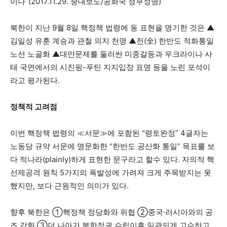
이다”(2017.11.29. 중대보도/공화국 정부성명)
북한이 지난 9월 8일 핵정책 법령에 동 표현을 명기한 것은 ▲
김일성 유훈 계승과 관철 의지 천명 ▲전(全) 한반도 적화통일
노선 노골화 ▲대만문제를 둘러싼 미중갈등과 우크라이나 사
태 국면에서의 시진핑-푸틴 지지입장 표명 등을 노린 포석이
라고 평가된다.
정책적 고려점
이번 핵정책 법령의 ≪서문≫에 포함된 “령토완정” 4글자는
노동당 규약 서문에 명문화한 “한반도 공산화 통일” 목표를 보
다 적나라(plainly)하게 표현한 문구라고 할수 있다. 자의적 핵
선제공격 원칙 5가지의 폭발성에 가려져 크게 주목받지는 못
했지만, 보다 근원적인 의미가 있다.
향후 북한은 ①핵정책 정당화와 위협 ②중국·러시아와의 공
조 강화 ③더 나아가 북한정권 수립이후 일관되게 고수하고