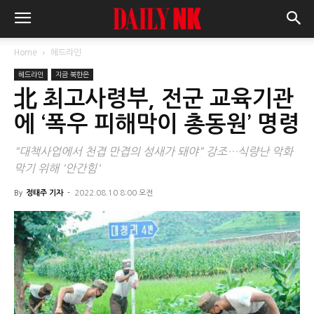
Home
헤드라인
헤드라인
지금 북한은
北 최고사령부, 전군 교육기관
에 ‘폭우 피해막이 총동원’ 명령
"대책사업에서 천겹 만겹의 성새가 돼야" 강조…식량난 악화
막기 위해 '안간힘'
By
정태주 기자
-
2022.08.10 8:00 오전