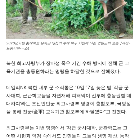
2020년 8월 황해북도 은파군 대청리 수해 복구 사업에 나선 인민군의 모습. /사진=
노동신문·뉴스1
북한 최고사령부가 장마성 폭우 기간 수해 방지에 전체 군 교
육기관을 총동원하라는 명령을 하달한 것으로 전해졌다.
데일리NK 북한 내부 군 소식통은 10일 “7일 늦은 밤 ‘각급 군
사대학, 군관학교들을 자연재해 피해막이 전투에 총동원할 데
대하여’라는 조선인민군 최고사령부 명령이 총참모부, 국방성
을 통해 전군(全軍) 교육기관 참모부에 하달됐다”고 전했다.
최고사령부는 이번 명령에서 ‘각급 군사대학, 군관학교는 그
어떤 시련과 역경 속에서도 인민들과 그들의 생명 재산, 농작