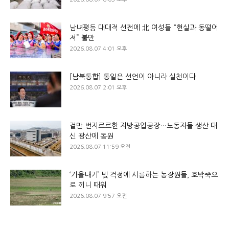
남녀평등 대대적 선전에 北 여성들 “현실과 동떨어
져” 불만
2026.08.07 4:01 오후
[남북통합] 통일은 선언이 아니라 실천이다
2026.08.07 2:01 오후
겉만 번지르르한 지방공업공장…노동자들 생산 대
신 광산에 동원
2026.08.07 11:59 오전
‘가을내기’ 빚 걱정에 시름하는 농장원들, 호박죽으
로 끼니 때워
2026.08.07 9:57 오전