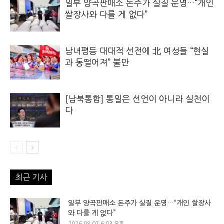
일부 양곡판매소 돈주가 실질 운영…“개인
쌀장사와 다를 게 없다”
남녀평등 대대적 선전에 北 여성들 “현실
과 동떨어져” 불만
[남북통합] 통일은 선언이 아니라 실천이
다
최근 기사
일부 양곡판매소 돈주가 실질 운영…“개인 쌀장사
와 다를 게 없다”
2026.08.07 6:03 오후