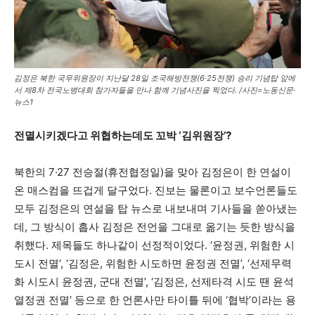
김정은 북한 국무위원장이 지난달 28일 조국해방전쟁(6·25전쟁) 승리 기념탑 앞에
서 제8차 전국노병대회 참가자들을 만나 함께 기념사진을 찍었다. /사진=노동신문·
뉴스1
전멸시키겠다고 위협하는데도 꼬박
‘
김위원장
’?
북한의 7·27 전승절(휴전협정일)을 맞아 김정은이 한 연설이
온 매스컴을 뜨겁게 달구었다. 진보는 물론이고 보수언론들도
모두 김정은의 연설을 탑 뉴스로 내보내며 기사들을 쏟아냈는
데, 그 방식이 흡사 김정은 전언을 그대로 옮기는 듯한 방식을
취했다. 제목들도 하나같이 선정적이었다. ‘윤정권, 위험한 시
도시 전멸’, ‘김정은, 위험한 시도하면 윤정권 전멸’, ‘선제무력
화 시도시 윤정권, 군대 전멸’, ‘김정은, 선제타격 시도 땐 윤석
열정권 전멸’ 등으로 한 언론사만 타이틀 뒤에 ‘협박’이라는 용