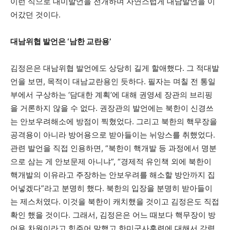
이런 식으로 대미발언을 전개하며 자연스럽게 대남발언을 이
어갔던 것이다.
대남위협 발언은
‘
남한 교란용
’
김정은은 대남위협 발언에도 상당히 길게 할애했다. 그 적대발
언을 보면, 목적이 대남교란용인 듯하다. 필자는 며칠 전 통일
부에서 구상하는 ‘담대한 계획’에 대해 권영세 장관의 브리핑
을 거론하지 않을 수 없다. 권장관의 발언에는 북한이 신경쓰
는 안보우려해소에 방점이 찍혔었다. 그리고 북한의 핵무장을
공격용이 아니라 방어용으로 받아들이는 뉘앙스를 취했었다.
관련 발언을 직접 인용하면, “북한이 핵개발 등 과정에서 명분
으로 삼는 게 안보문제 아니냐”, “경제적 유인책 외에 북한이
핵개발의 이유라고 주장하는 안보우려를 해소할 방안까지 집
어넣겠다”라고 분명히 했다. 북한의 입장을 분명히 받아들이
는 제스처였다. 이것을 북한이 캐치했을 것이고 김정은도 직접
확인 했을 것이다. 그래서, 김정은은 어느 때보다 핵무장이 방
어용 차원이라고 힘주어 말했고 한미군사훈련에 대해서 강력