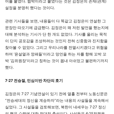
어를 붙였다. 협박이라고 붙였다는 것은 김정은의 존재(관계)
설정을 분명히 했다는 것이다.
관련 기사들을 보면, 내용들이 다 똑같고 김정은이 연설한 그
문장만 따오기에 급급했다. 김정은이 왜 저런 발언을 했는지에
대해 분석하는 기사가 단 한 개도 없었다. 기사를 올리는 목적
이 단지 공포감을 조성하려는 것인지 전혀 신중함과 진지함을
찾아볼 수 없었다. 그리고 우리나라를 전멸시키겠다고 위협을
하며 ‘윤설열과 깡패들’이라고 망언을 하는 자를 향해 꼬박 꼬
박 ‘김위원장’이라고 칭하는 것이 몹내 아쉬었고 불편하기까지
했다.
7·27
전승절
,
민심이반 차단의 호기
김정은의 7·27 기념연설이 있기 전에 열흘 전부터 노동신문은
“전승세대의 정신을 계승하자”라는 내용의 사설들을 계속해서
실었다. 그 사설들을 검토해보면, 북한이 내세우는 7·27 정신
의 핵은 수령에 대한 절대적 충성이다. 사설들은 6·25전쟁을