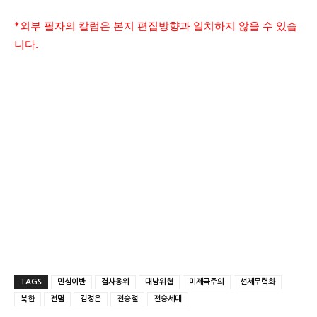
*외부 필자의 칼럼은 본지 편집방향과 일치하지 않을 수 있습
니다.
TAGS
민심이반
결사옹위
대남위협
미제국주의
선제무력화
북한
전멸
김정은
전승절
전승세대