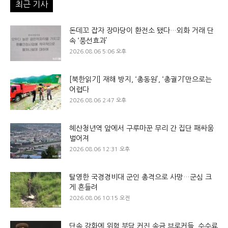
최근 기사
돈데꼬 잡자 장마당이 환전소 됐다…외화 거래 단
속 ‘풍선효과’
2026.08.06 5:06 오후
[북한읽기] 재해 방지, ‘총동원’, ‘총궐기’만으로는
어렵다
2026.08.06 2:47 오후
혜산청년역 앞에서 구루마꾼 무리 간 집단 패싸움
벌어져
2026.08.06 12:31 오후
탈영한 국경경비대 군인 총격으로 사망…군심 크
게 흔들려
2026.08.06 10:15 오전
단속 강화에 위험 부담 커진 송금 브로커들, 수수료