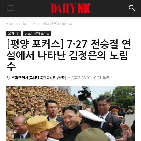
Home
오피니언
정교진 평양 포커스
오피니언
정교진 평양 포커스
[평양 포커스] 7·27 전승절 연
설에서 나타난 김정은의 노림
수
By
정교진 박사(고려대 북한통일연구센터)
-
2022.08.01 10:21 오전