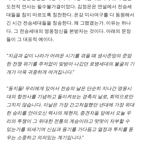
도전적 언사는 필수불가결이었다. 김정은은 연설에서 전승세
대들을 침이 마르도록 칭찬한다. 온갖 미사여구를 다 동원해서
긴 시간 전승세대들을 칭송한다. 왜 그랬겠는가. 이유는 하나
다. 그 전승세대의 영웅정신을 본받자는 것이다. 아래의 문장
들이 그 대표적 예이다.
“지금과 같이 나라가 어려운 시기를 겪을 때 생사존망의 준엄
한 전쟁 위기를 주저없이 맞받아 나갔던 로병세대의 불굴의 기
개가 더욱 귀중하게 여겨집니다.”
“동지들! 우리에게 있어서 전승의 날은 단순히 지나간 영웅시
대의 항전사를 기념하고 돌이켜보는 경축의 날로, 회억으로만
그치지 않습니다. 이날은 가장 간고처절했던 년대에 가장 위대
한 승리를 안아오신 력사의 체현자, 증견자들 앞에서 오늘 우
리의 투쟁이 그 위대한 전통의 계승이라고 떳떳이 자부할 수
있는가를 되새기며 신심과 용기를 가다듬고 열정과 투지를 돋
우는 소중하고 의의있는 계기입니다.”