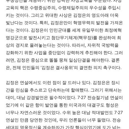
투쟁정신을 계승하기 위한 강력한 사상교육을 주문했다. 사상
교육의 핵은 수령중심주의, 수령제일주의의 우수성을 주입시
키는 것이다. 그리고 위대한 사상은 김정은의 영도아래 더욱
빛난다는 것이다. 특히, 김정은만이 혁명무력의 발전을 가져온
다는 것이다. 김정은이 인민군대를 세계 유일무이한 최정예혁
명강군으로 발전시키고 첨단무기체계(핵무장)를 완성하여 최
상의 경지로 올려놓는다는 것이다. 따라서, 자위적 국방력을
강화하기 위한 사업을 중단없이 강력하게 추진해야 한다. 그러
려면, 김정은 중심으로 똘똘 뭉쳐 일심단결을 해야한다. 결론
은, 전체 인민들의 ‘김정은 결사옹위’의 결연한 의지 촉구이다.
김정은 연설에서도 이런 점이 잘 드러나 있다. 김정은은 장시
간을 민심을 추스르고 단속하는데 할애했다. 그러기 위해서는
대미, 대남 강경발언은 필수적이었다. 7·27 전승절기념 연설이
었기에 이 같은 항미 발언을 통한 미국과의 대결구도 형성은
너무나 자연스러운 것이었다. 수위 높은 대남 적대발언도 7·27
연설인 만큼 당연한 것인데, 우리 언론들이 너무 들떴다. 전승
세대의 영웅정신을 계승하자가 가장 핵심이었기에 도가 넘는