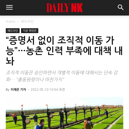
Home
헤드라인
헤드라인
지금 북한은
“증명서 없이 조직적 이동 가
능”…농촌 인력 부족에 대책 내
놔
조직적 이동은 승인하면서 개별적 이동에 대해서는 단속 강
화… "총동원령이나 마찬가지"
By
이채은 기자
-
2022.05.10 10:54 오전