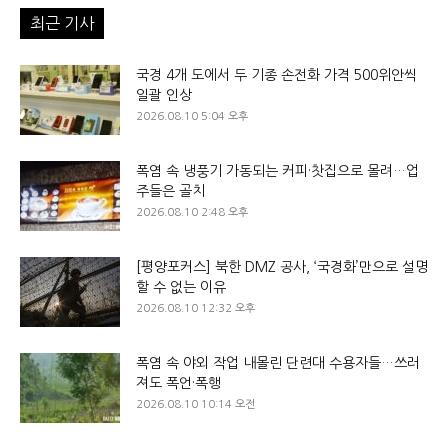
최근 기사
국경 4개 도에서 두 기종 손전화 가격 500위안씩
일괄 인상
2026.08.10 5:04 오후
폭염 속 냉풍기 가동되는 커피·찻집으로 몰려…업
주들은 골치
2026.08.10 2:48 오후
[평양포커스] 북한 DMZ 공사, ‘국경화’만으로 설명
할 수 없는 이유
2026.08.10 12:32 오후
폭염 속 야외 작업 내몰린 단련대 수용자들…쓰러
져도 폭언·폭행
2026.08.10 10:14 오전