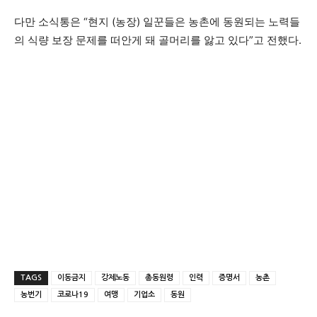
다만 소식통은 “현지 (농장) 일꾼들은 농촌에 동원되는 노력들
의 식량 보장 문제를 떠안게 돼 골머리를 앓고 있다”고 전했다.
TAGS
이동금지
강제노동
총동원령
인력
증명서
농촌
농번기
코로나19
여맹
기업소
동원