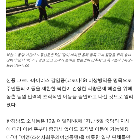
북한 노동당 기관지 노동신문은 5일 “당이 제시한 올해 알곡 고지 점령을 위해 총매
진하자”면서 “애국의 열정 안고 모내기 준비를 빈틈없이 갖추자”고 촉구했다. /사진=
노동신문·뉴스1
신종 코로나바이러스 감염증(코로나19) 비상방역을 명목으로
주민들의 이동을 제한한 북한이 긴장한 식량문제 해결을 위해
농촌 동원 인력의 조직적인 이동을 승인하고 나선 것으로 알려
졌다.
함경남도 소식통은 10일 데일리NK에 “지난 5일 중앙의 지시
에 따라 이번 주부터 증명서 없이도 조직별 이동이 가능해졌
다”며 “여맹(조선사회주의여성동맹)을 비롯한 일부 단체들만