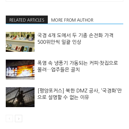
RELATED ARTICLES
MORE FROM AUTHOR
국경 4개 도에서 두 기종 손전화 가격
500위안씩 일괄 인상
폭염 속 냉풍기 가동되는 커피·찻집으로
몰려…업주들은 골치
[평양포커스] 북한 DMZ 공사, ‘국경화’만
으로 설명할 수 없는 이유