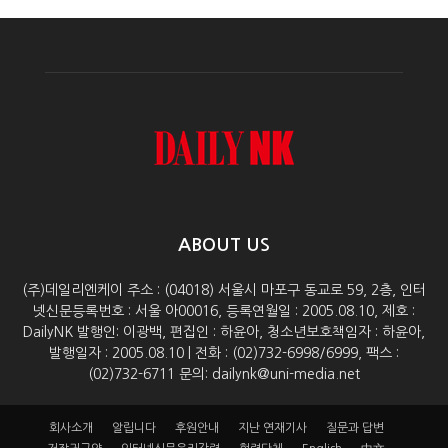
ABOUT US
(주)데일리엔케이 주소 : (04018) 서울시 마포구 동교로 59, 2층, 인터
넷신문등록번호 : 서울 아00016, 등록연월일 : 2005.08.10, 제호 :
DailyNK 발행인: 이광백, 편집인 : 하윤아, 청소년보호책임자 : 하윤아,
발행일자 : 2005.08.10 | 전화 : (02)732-6998/6999, 팩스 :
(02)732-6711 문의: dailynk@uni-media.net
회사소개
알립니다
후원안내
지난 연재기사
질문과 답변