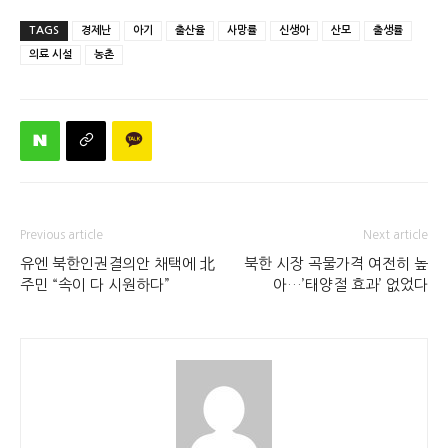
TAGS
경제난
아기
출산율
사망률
신생아
산모
출생률
의료 시설
농촌
Previous article
Next article
유엔 북한인권결의안 채택에 北
북한 시장 곡물가격 여전히 높
주민 “속이 다 시원하다”
아…’태양절 효과’ 없었다