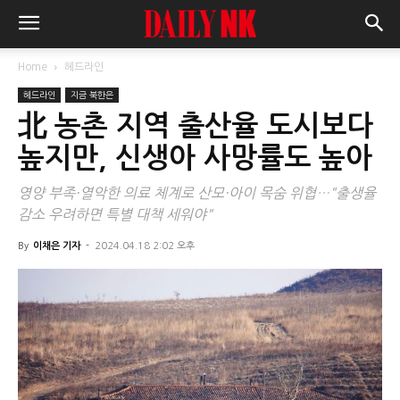
Home
헤드라인
헤드라인
지금 북한은
北 농촌 지역 출산율 도시보다
높지만, 신생아 사망률도 높아
영양 부족·열악한 의료 체계로 산모·아이 목숨 위협…"출생율
감소 우려하면 특별 대책 세워야"
By
이채은 기자
-
2024.04.18 2:02 오후