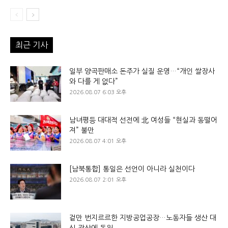
최근 기사
일부 양곡판매소 돈주가 실질 운영…“개인 쌀장사
와 다를 게 없다”
2026.08.07 6:03 오후
남녀평등 대대적 선전에 北 여성들 “현실과 동떨어
져” 불만
2026.08.07 4:01 오후
[남북통합] 통일은 선언이 아니라 실천이다
2026.08.07 2:01 오후
겉만 번지르르한 지방공업공장…노동자들 생산 대
신 광산에 동원