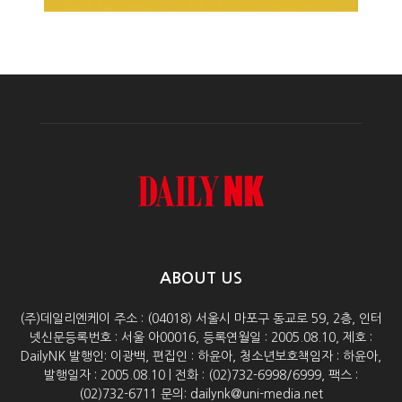
ABOUT US
(주)데일리엔케이 주소 : (04018) 서울시 마포구 동교로 59, 2층, 인터
넷신문등록번호 : 서울 아00016, 등록연월일 : 2005.08.10, 제호 :
DailyNK 발행인: 이광백, 편집인 : 하윤아, 청소년보호책임자 : 하윤아,
발행일자 : 2005.08.10 | 전화 : (02)732-6998/6999, 팩스 :
(02)732-6711 문의: dailynk@uni-media.net