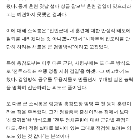
됐다. 동계 훈련 첫날 설마 상급 참모부 훈련 검열이 있으리라
고는 예견하지 못했던 결과다.
이에 대해 소식통은 “인민군대 내 훈련에 대한 만성적 태도에
철퇴를 내리겠다는 것 아니겠냐”면서 “시작부터 잡도리를 단
단히 하려는 새로운 군 검열방식”이라고 꼬집었다.
특히 총참모부는 이후 다른 군단, 사령부에는 또 다른 방식으
로 ‘전투조직표 수행 정황 지휘 검열’을 하겠다고 예고하기도
했다. 검열방식 공유를 무용지물로 만들면서 부대별 실전 능력
을 명확히 진단하려는 의도로 풀이된다.
또 다른 군 소식통은 림광일 총참모장 임명 후 첫 동계 훈련이
라는 점을 주목했다. 그가 정찰총국 출신이라는 점에서 보다
‘신출귀몰’한 방식으로 “전투 정치훈련에 대한 군단별 관점과
태도, 준비 정형 실태를 불시에 있는 그대로 점검해 보려는 의
도도 있는 것 같다”는 분석이다.