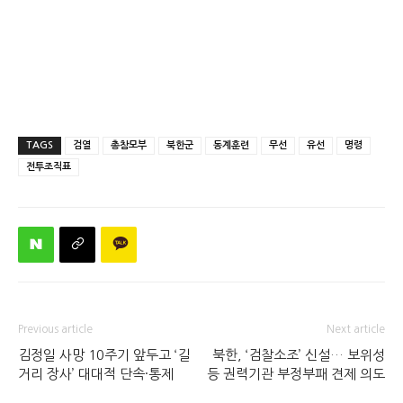
TAGS
검열
총참모부
북한군
동계훈련
무선
유선
명령
전투조직표
Previous article
Next article
김정일 사망 10주기 앞두고 ‘길
북한, ‘검찰소조’ 신설… 보위성
거리 장사’ 대대적 단속·통제
등 권력기관 부정부패 견제 의도