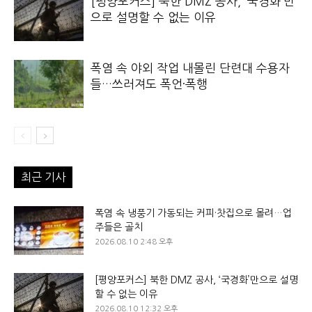
[평양포커스] 북한 DMZ 공사, ‘국경화’만
으로 설명할 수 없는 이유
폭염 속 야외 작업 내몰린 단련대 수용자
들…쓰러져도 폭언·폭행
최근 기사
폭염 속 냉풍기 가동되는 커피·찻집으로 몰려…업
주들은 골치
2026.08.10 2:48 오후
[평양포커스] 북한 DMZ 공사, ‘국경화’만으로 설명
할 수 없는 이유
2026.08.10 12:32 오후