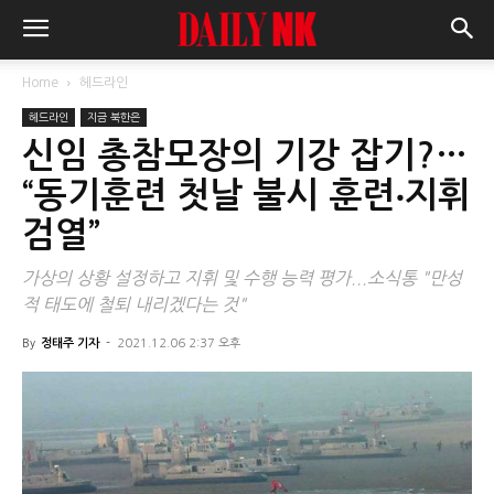
Home
헤드라인
헤드라인
지금 북한은
신임 총참모장의 기강 잡기?…
“동기훈련 첫날 불시 훈련‧지휘
검열”
가상의 상황 설정하고 지휘 및 수행 능력 평가...소식통 "만성
적 태도에 철퇴 내리겠다는 것"
By
정태주 기자
-
2021.12.06 2:37 오후