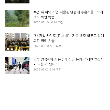
폭염 속 야외 작업 내몰린 단련대 수용자들…쓰러
져도 폭언·폭행
2026.08.10 10:14 오전
“내 자식 사지로 못 보내”…가을 초모 앞두고 입대
회피 비리 기승
2026.08.10 7:56 오전
일부 양곡판매소 돈주가 실질 운영…“개인 쌀장사
와 다를 게 없다”
2026.08.07 6:03 오후