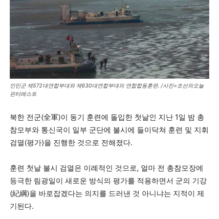
인민군 제572대연합부대와 제630대연합부대의 연합합동훈련. /사진=조선의오늘
핀터레스트
북한 전군(全軍)이 동기 훈련에 돌입한 첫날인 지난 1일 밤 총
참모부와 통신국이 일부 군단에 불시에 들이닥쳐 훈련 및 지휘
검열(평가)을 진행한 것으로 전해졌다.
훈련 첫날 불시 검열은 이례적인 것으로, 얼마 전 총참모장에
등극한 림광일이 새로운 방식의 평가를 적용하면서 군의 기강
(紀綱)을 바로잡겠다는 의지를 드러낸 것 아니냐는 지적이 제
기된다.