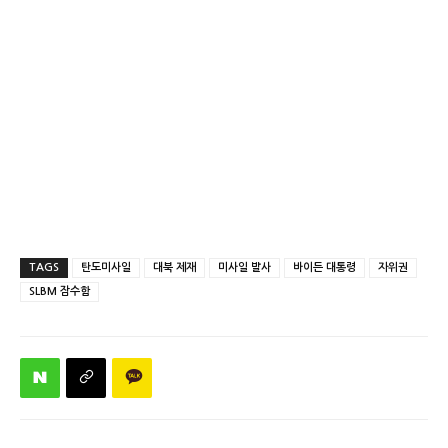
TAGS
탄도미사일
대북 제재
미사일 발사
바이든 대통령
자위권
SLBM 잠수함