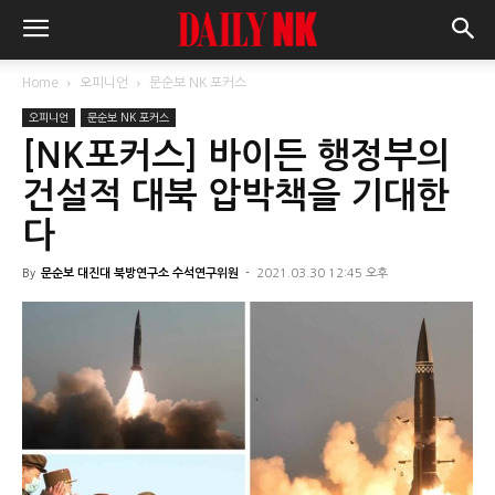
Home
오피니언
문순보 NK 포커스
오피니언
문순보 NK 포커스
[NK포커스] 바이든 행정부의
건설적 대북 압박책을 기대한
다
By
문순보 대진대 북방연구소 수석연구위원
-
2021.03.30 12:45 오후