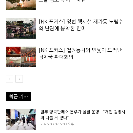
[NK 포커스] 영변 핵시설 재가동 노림수
와 난관에 봉착한 한미
[NK 포커스] 철권통치의 민낯이 드러난
정치국 확대회의
최근 기사
일부 양곡판매소 돈주가 실질 운영…“개인 쌀장사
와 다를 게 없다”
2026.08.07 6:03 오후