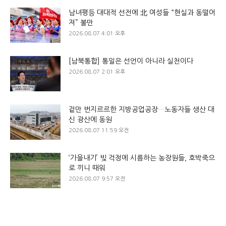
남녀평등 대대적 선전에 北 여성들 “현실과 동떨어
져” 불만
2026.08.07 4:01 오후
[남북통합] 통일은 선언이 아니라 실천이다
2026.08.07 2:01 오후
겉만 번지르르한 지방공업공장…노동자들 생산 대
신 광산에 동원
2026.08.07 11:59 오전
‘가을내기’ 빚 걱정에 시름하는 농장원들, 호박죽으
로 끼니 때워
2026.08.07 9:57 오전