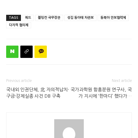
TAGS
쿼드
블링컨 국무장관
성김 동아태 차관보
동북아 안보협력체
다자적 협의체
Previous article
Next article
국내외 인권단체, 北 자의적납치·
국가과학원 함흥분원 연구사, 국
구금·강제실종 사건 DB 구축
가 지시에 ‘한마디’ 했다가…