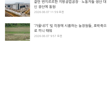
겉만 번지르르한 지방공업공장…노동자들 생산 대
신 광산에 동원
2026.08.07 11:59 오전
‘가을내기’ 빚 걱정에 시름하는 농장원들, 호박죽으
로 끼니 때워
2026.08.07 9:57 오전