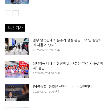
최근 기사
일부 양곡판매소 돈주가 실질 운영…“개인 쌀장사
와 다를 게 없다”
2026.08.07 6:03 오후
남녀평등 대대적 선전에 北 여성들 “현실과 동떨어
져” 불만
2026.08.07 4:01 오후
[남북통합] 통일은 선언이 아니라 실천이다
2026.08.07 2:01 오후