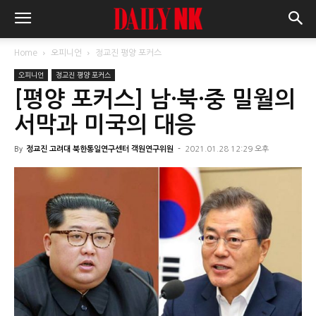
Home
오피니언
정교진 평양 포커스
오피니언
정교진 평양 포커스
[평양 포커스] 남·북·중 밀월의
서막과 미국의 대응
By
정교진 고려대 북한통일연구센터 객원연구위원
-
2021.01.28 12:29 오후