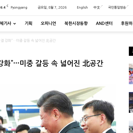
C
36.4
Pyongyang
금요일, 8월 7, 2026
English
中文
국민통일방송
체기사
기획
오피니언
북한시장동향
AND센터
후원하
단결 강화”…미중 갈등 속 넓어진 北공간
 강화”…미중 갈등 속 넓어진 北공간