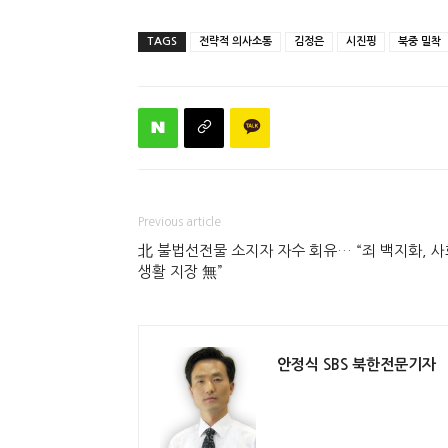
TAGS
전략적 의사소통
김정은
시진핑
북중 밀착
Previous article
北 불법선전물 소지자 자수 회유… “죄 백지화, 사
생활 지장 無”
안정식 SBS 북한전문기자