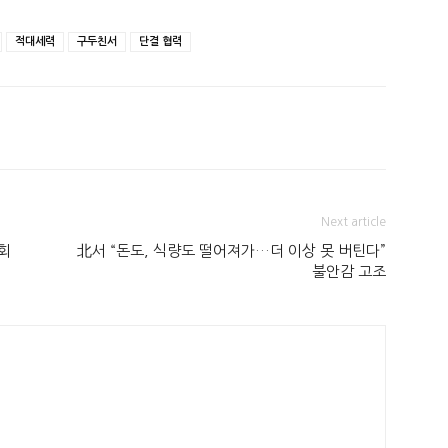
적대세력
구두친서
단결 협력
Next article
회
北서 “돈도, 식량도 떨어져가…더 이상 못 버틴다”
불안감 고조