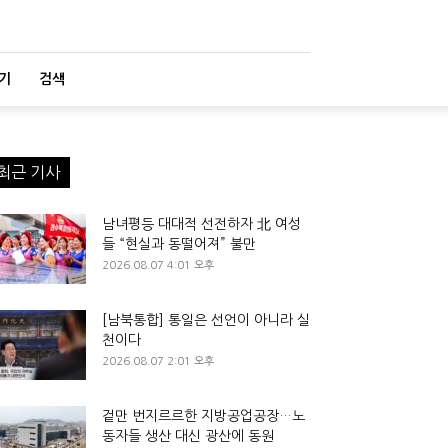
기
검색
최근 기사
남녀평등 대대적 선전하자 北 여성
들 “현실과 동떨어져” 불만
2026.08.07 4:01 오후
[남북통합] 통일은 선언이 아니라 실
천이다
2026.08.07 2:01 오후
겉만 번지르르한 지방공업공장…노
동자들 생산 대신 광산에 동원