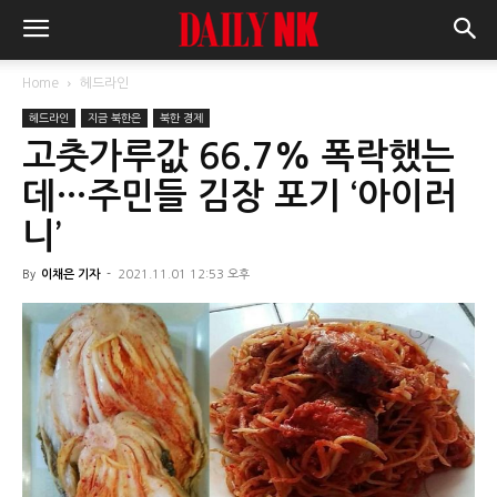
Home
헤드라인
헤드라인
지금 북한은
북한 경제
고춧가루값 66.7% 폭락했는
데…주민들 김장 포기 ‘아이러
니’
By
이채은 기자
-
2021.11.01 12:53 오후