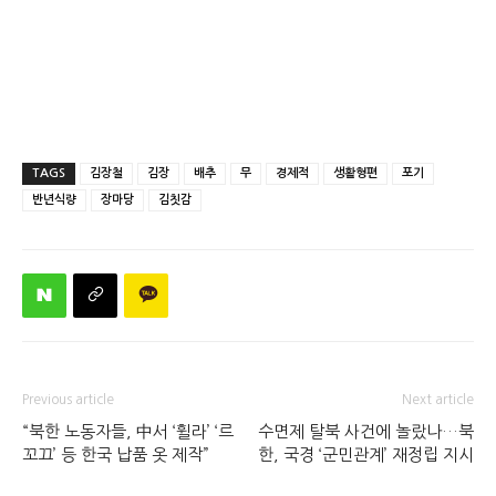
TAGS
김장철
김장
배추
무
경제적
생활형편
포기
반년식량
장마당
김칫감
Previous article
Next article
“북한 노동자들, 中서 ‘휠라’ ‘르
수면제 탈북 사건에 놀랐나…북
꼬끄’ 등 한국 납품 옷 제작”
한, 국경 ‘군민관계’ 재정립 지시