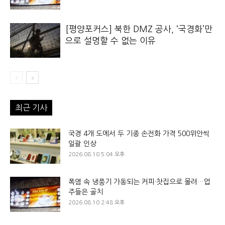
[평양포커스] 북한 DMZ 공사, ‘국경화’만
으로 설명할 수 없는 이유
최근 기사
국경 4개 도에서 두 기종 손전화 가격 500위안씩
일괄 인상
2026.08.10 5:04 오후
폭염 속 냉풍기 가동되는 커피·찻집으로 몰려…업
주들은 골치
2026.08.10 2:48 오후