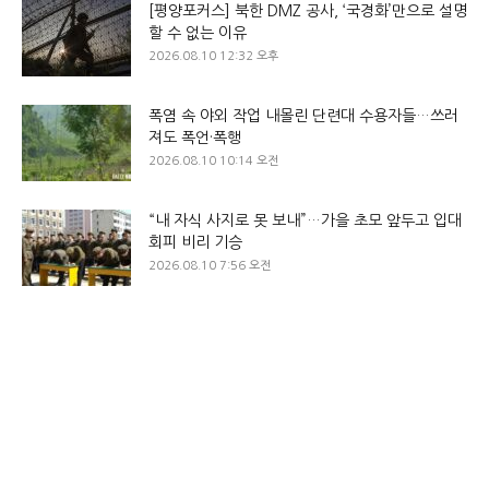
[평양포커스] 북한 DMZ 공사, ‘국경화’만으로 설명
할 수 없는 이유
2026.08.10 12:32 오후
폭염 속 야외 작업 내몰린 단련대 수용자들…쓰러
져도 폭언·폭행
2026.08.10 10:14 오전
“내 자식 사지로 못 보내”…가을 초모 앞두고 입대
회피 비리 기승
2026.08.10 7:56 오전