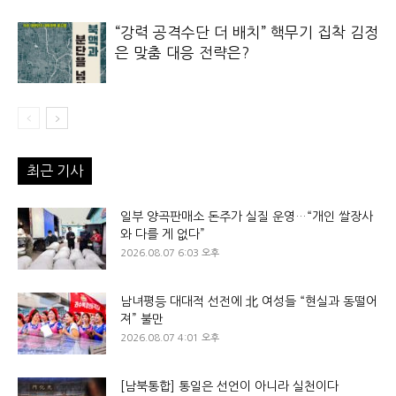
“강력 공격수단 더 배치” 핵무기 집착 김정
은 맞춤 대응 전략은?
최근 기사
일부 양곡판매소 돈주가 실질 운영…“개인 쌀장사
와 다를 게 없다”
2026.08.07 6:03 오후
남녀평등 대대적 선전에 北 여성들 “현실과 동떨어
져” 불만
2026.08.07 4:01 오후
[남북통합] 통일은 선언이 아니라 실천이다