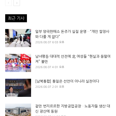
최근 기사
일부 양곡판매소 돈주가 실질 운영…“개인 쌀장사
와 다를 게 없다”
2026.08.07 6:03 오후
남녀평등 대대적 선전에 北 여성들 “현실과 동떨어
져” 불만
2026.08.07 4:01 오후
[남북통합] 통일은 선언이 아니라 실천이다
2026.08.07 2:01 오후
겉만 번지르르한 지방공업공장…노동자들 생산 대
신 광산에 동원