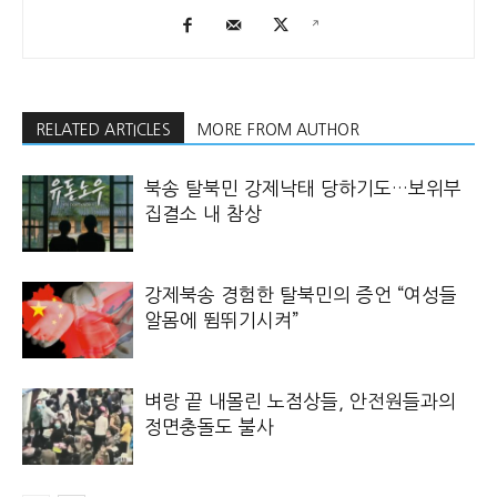
RELATED ARTICLES
MORE FROM AUTHOR
북송 탈북민 강제낙태 당하기도…보위부
집결소 내 참상
강제북송 경험한 탈북민의 증언 “여성들
알몸에 뜀뛰기시켜”
벼랑 끝 내몰린 노점상들, 안전원들과의
정면충돌도 불사