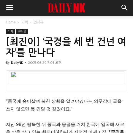
Home
기획
인터뷰
기획
인터뷰
[최진이] ‘국경을 세 번 건넌 여
자’를 만나다
By
DailyNK
-
2005.06.29 7:04 오후
“중국에 숨어살며 북한 상황을 알려야겠다는 의무감에 글을
쓰지 않으면 못 견딜 것 같았어요.”
지난 98년 탈북한 뒤 중국과 몽골을 거쳐 한국에 입국해 새로
운 삶을 살고 있는 최진이(46)씨가 자전적 에세이집
『국경을