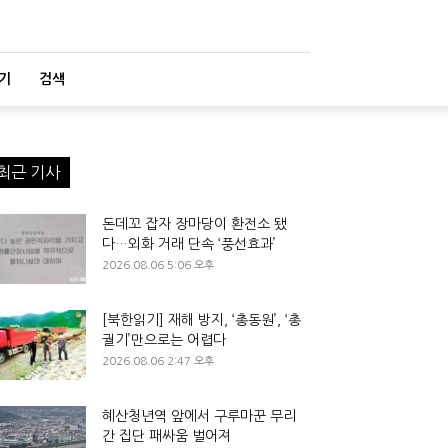
기
검색
최근 기사
돈데꼬 잡자 장마당이 환전소 됐
다…외화 거래 단속 ‘풍선효과’
2026.08.06 5:06 오후
[북한읽기] 재해 방지, ‘총동원’, ‘총
궐기’만으로는 어렵다
2026.08.06 2:47 오후
혜산청년역 앞에서 구루마꾼 무리
간 집단 패싸움 벌어져