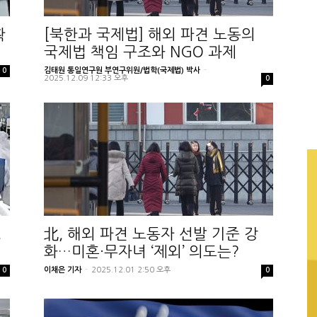
확
[북한과 국제법] 해외 파견 노동의
국제법 책임 구조와 NGO 과제
김태원 통일연구원 부연구위원/법학(국제법) 박사
-
0
2025.12.09 12:33 오후
0
,
北, 해외 파견 노동자 선발 기준 강
화…미혼·무자녀 ‘제외’ 의도는?
이채은 기자
-
2025.12.01 2:50 오후
0
0