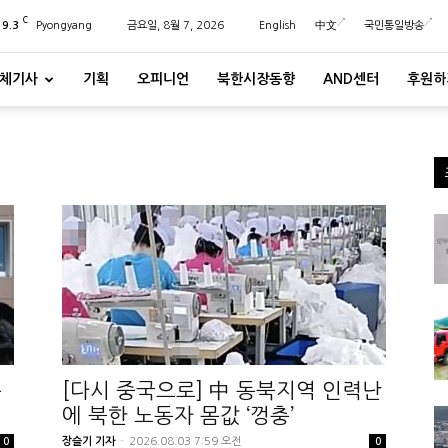
C
29.3
Pyongyang
금요일, 8월 7, 2026
English
中文
국민통일방송
체기사
기획
오피니언
북한시장동향
AND센터
후원하
춤
[다시 중국으로] 中 동북지역 인력난
에 북한 노동자 몸값 ‘껑충’
장슬기 기자
-
2026.08.03 7:59 오전
0
0