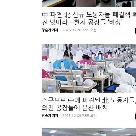
中 파견 北 신규 노동자들 폐결핵 
진 잇따라…현지 공장들 ‘비상’
장슬기 기자
-
2026.05.20 7:59 오전
소규모로 中에 파견된 北 노동자들
외진 공장들에 분산 배치
장슬기 기자
-
2025.12.03 7:55 오전