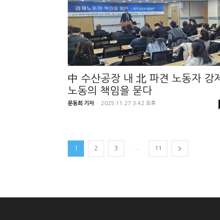
中 수산공장 내 北 파견 노동자 강
노동의 책임을 묻다
문동희 기자
-
2025.11.27 3:42 오후
...
1
2
3
11