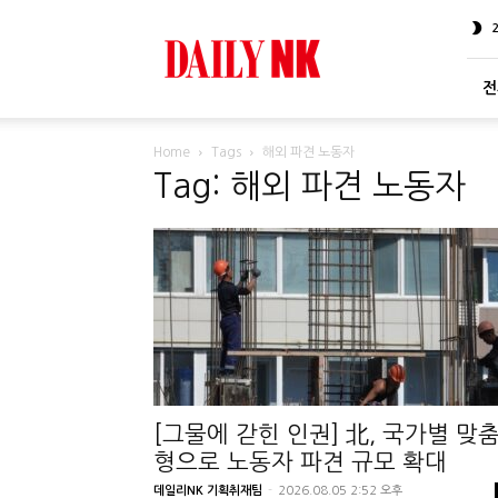
DailyNK
전
Home
Tags
해외 파견 노동자
Tag: 해외 파견 노동자
[그물에 갇힌 인권] 北, 국가별 맞
형으로 노동자 파견 규모 확대
데일리NK 기획취재팀
-
2026.08.05 2:52 오후