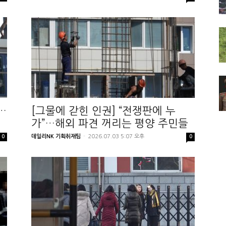
…
[그물에 갇힌 인권] “전쟁판에 누
가”…해외 파견 꺼리는 평양 주민들
데일리NK 기획취재팀
-
2026.07.03 5:07 오후
0
0