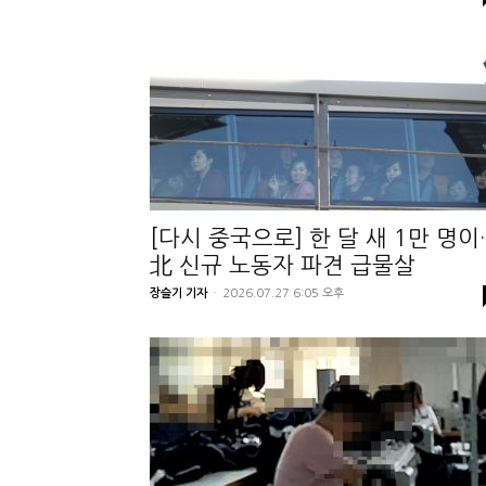
[다시 중국으로] 한 달 새 1만 명이
北 신규 노동자 파견 급물살
장슬기 기자
-
2026.07.27 6:05 오후