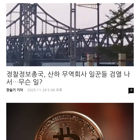
정찰정보총국, 산하 무역회사 일꾼들 검열 나
서…무슨 일?
장슬기 기자
-
2025.11.26 5:06 오후
0