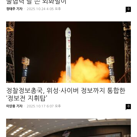
술협력 탈 쓴 외화벌이
정태주 기자
-
2025.10.24 4:05 오후
0
정찰정보총국, 위성·사이버 정보까지 통합한
‘정보전 지휘탑’
이상용 기자
-
2025.10.17 6:07 오후
0