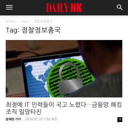
Home
Tags
정찰정보총국
Tag: 정찰정보총국
최정예 IT 인력들이 국고 노렸다…금융망 해킹
조직 일망타진
윤혜성 기자
-
2026.07.23 7:56 오전
0