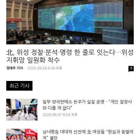
北, 위성 정찰·분석·명령 한 줄로 잇는다…위성
지휘망 일원화 착수
정태주 기자
-
2025.09.26 6:00 오후
0
최근 기사
일부 양곡판매소 돈주가 실질 운영…“개인 쌀장사
와 다를 게 없다”
2026.08.07 6:03 오후
남녀평등 대대적 선전에 北 여성들 “현실과 동떨어
져” 불만