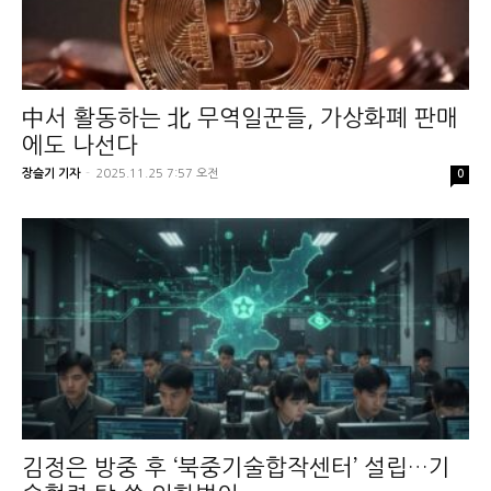
中서 활동하는 北 무역일꾼들, 가상화폐 판매
에도 나선다
장슬기 기자
-
2025.11.25 7:57 오전
0
김정은 방중 후 ‘북중기술합작센터’ 설립…기