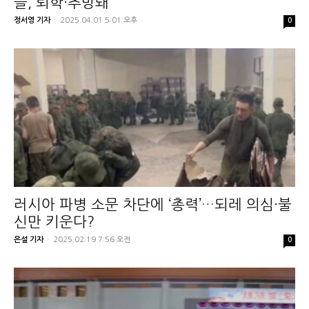
들, 퇴학·추방돼
정서영 기자
-
2025.04.01 5:01 오후
0
러시아 파병 소문 차단에 ‘총력’…되레 의심·불
신만 키운다?
은설 기자
-
2025.02.19 7:56 오전
0