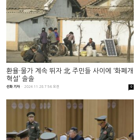
환율·물가 계속 뛰자 北 주민들 사이에 ‘화폐개
혁설’ 솔솔
선화 기자
-
2024.11.28 7:56 오전
0