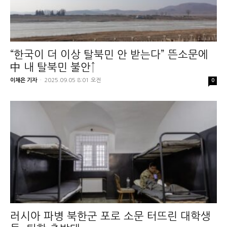
“한국이 더 이상 탈북민 안 받는다” 뜬소문에
中 내 탈북민 불안↑
이채은 기자
-
2025.09.05 8:01 오전
0
러시아 파병 북한군 포로 소문 터뜨린 대학생