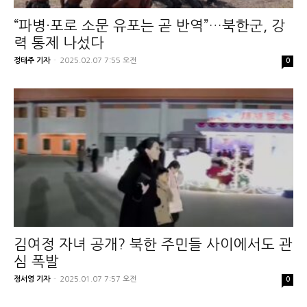
“파병·포로 소문 유포는 곧 반역”…북한군, 강
력 통제 나섰다
정태주 기자
-
2025.02.07 7:55 오전
0
김여정 자녀 공개? 북한 주민들 사이에서도 관
심 폭발
정서영 기자
-
2025.01.07 7:57 오전
0