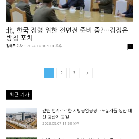
北, 한국 점령 위한 전면전 준비 중?…김정은
방침 포치
정태주 기자
-
2024.10.30 5:01 오후
0
1
2
3
최근 기사
겉만 번지르르한 지방공업공장…노동자들 생산 대
신 광산에 동원
2026.08.07 11:59 오전