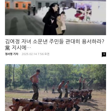
김여정 자녀 소문낸 주민들 관대히 용서하라?
黨 지시에…
정서영 기자
-
2025.02.14 7:56 오전
0