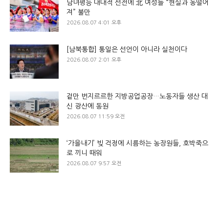
남녀평등 대대적 선전에 北 여성들 “현실과 동떨어
져” 불만
2026.08.07 4:01 오후
[남북통합] 통일은 선언이 아니라 실천이다
2026.08.07 2:01 오후
겉만 번지르르한 지방공업공장…노동자들 생산 대
신 광산에 동원
2026.08.07 11:59 오전
‘가을내기’ 빚 걱정에 시름하는 농장원들, 호박죽으
로 끼니 때워
2026.08.07 9:57 오전