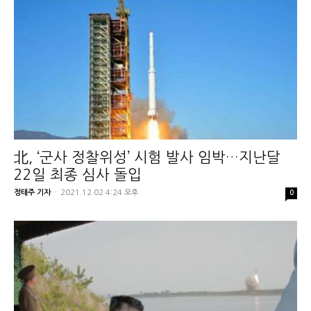
北, ‘군사 정찰위성’ 시험 발사 임박…지난달
22일 최종 심사 돌입
정태주 기자
-
2021.12.02 4:24 오후
0