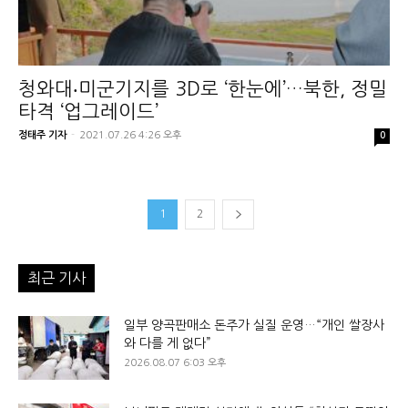
청와대‧미군기지를 3D로 ‘한눈에’…북한, 정밀
타격 ‘업그레이드’
정태주 기자
-
2021.07.26 4:26 오후
0
1
2
최근 기사
일부 양곡판매소 돈주가 실질 운영…“개인 쌀장사
와 다를 게 없다”
2026.08.07 6:03 오후