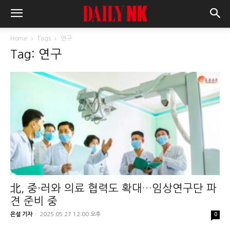
Home
Tags
연구
Tag: 연구
北, 중·러와 의료 협력도 확대…임상연구단 파
견 준비 중
은설 기자
-
2025.05.27 12:00 오후
0