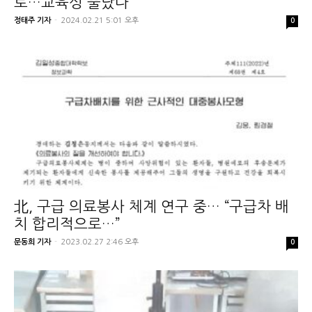
로…교육성 뿔났다
정태주 기자
-
2024.02.21 5:01 오후
0
北, 구급 의료봉사 체계 연구 중… “구급차 배
치 합리적으로…”
문동희 기자
-
2023.02.27 2:46 오후
0