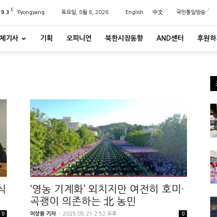
C
29.3
Pyongyang
토요일, 8월 8, 2026
English
中文
국민통일방송
체기사
기획
오피니언
북한시장동향
AND센터
후원하
식
‘영농 기계화’ 외치지만 여전히 호미·
곡괭이 의존하는 北 농민
이상용 기자
-
2025.05.21 2:52 오후
0
0