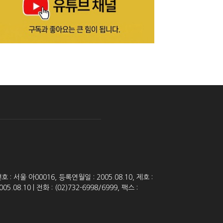
 서울 아00016, 등록연월일 : 2005.08.10, 제호 :
8.10 | 전화 : (02)732-6998/6999, 팩스 :