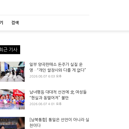
기
검색
최근 기사
일부 양곡판매소 돈주가 실질 운
영…“개인 쌀장사와 다를 게 없다”
2026.08.07 6:03 오후
남녀평등 대대적 선전에 北 여성들
“현실과 동떨어져” 불만
2026.08.07 4:01 오후
[남북통합] 통일은 선언이 아니라 실
천이다