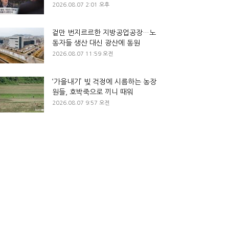
2026.08.07 2:01 오후
겉만 번지르르한 지방공업공장…노
동자들 생산 대신 광산에 동원
2026.08.07 11:59 오전
‘가을내기’ 빚 걱정에 시름하는 농장
원들, 호박죽으로 끼니 때워
2026.08.07 9:57 오전