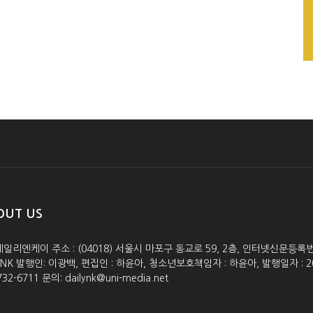
OUT US
데일리엔케이 주소 : (04018) 서울시 마포구 동교로 59, 2층, 인터넷신문등록번호 :
lyNK 발행인: 이광백, 편집인 : 하윤아, 청소년보호책임자 : 하윤아, 발행일자 : 2005.0
732-6711 문의: dailynk@uni-media.net