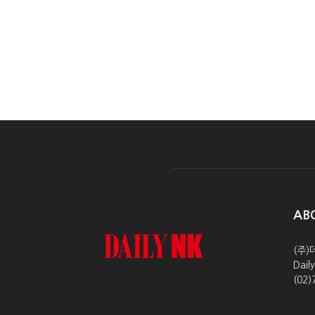
AB
(주)
Dai
(02)