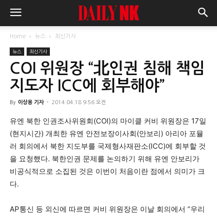
Home
뉴스
최신기사
뉴스
최신기사
COI 위원장 “北인권 침해 책임
지도자 ICC에 회부해야”
By
이상용 기자
-
2014.04.18 9:56 오전
유엔 북한 인권조사위원회(COI)의 마이클 커비 위원장은 17일
(현지시간) 개최한 유엔 안전보장이사회(안보리) 아리아 포뮬
러 회의에서 북한 지도부를 국제형사재판소(ICC)에 회부할 것
을 요청했다. 북한인권 문제를 논의하기 위해 유엔 안보리가
비공식적으로 소집된 것은 이번이 처음이란 점에서 의미가 크
다.
AP통신 등 외신에 따르면 커비 위원장은 이날 회의에서 “우리