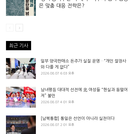
은 맞춤 대응 전략은?
최근 기사
일부 양곡판매소 돈주가 실질 운영…“개인 쌀장사
와 다를 게 없다”
2026.08.07 6:03 오후
남녀평등 대대적 선전에 北 여성들 “현실과 동떨어
져” 불만
2026.08.07 4:01 오후
[남북통합] 통일은 선언이 아니라 실천이다
2026.08.07 2:01 오후