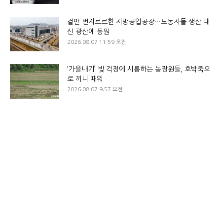
겉만 번지르르한 지방공업공장…노동자들 생산 대
신 광산에 동원
2026.08.07 11:59 오전
‘가을내기’ 빚 걱정에 시름하는 농장원들, 호박죽으
로 끼니 때워
2026.08.07 9:57 오전