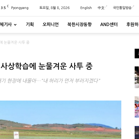
C
23.5
Pyongyang
토요일, 8월 8, 2026
English
中文
국민통일방송
체기사
기획
오피니언
북한시장동향
AND센터
후원하
에 눈물겨운 사투 중
 사상학습에 눈물겨운 사투 중
내기 현장에 내몰아…"내 허리가 먼저 부러지겠다"