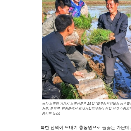
북한 노동당 기관지 노동신문은 25일 “열두삼천리벌의 농촌들이
천군, 문덕군, 평원군에서 모내기일정계획이 연일 넘쳐 수행되는 
동신문·뉴스1
북한 전역이 모내기 총동원으로 들끓는 가운데