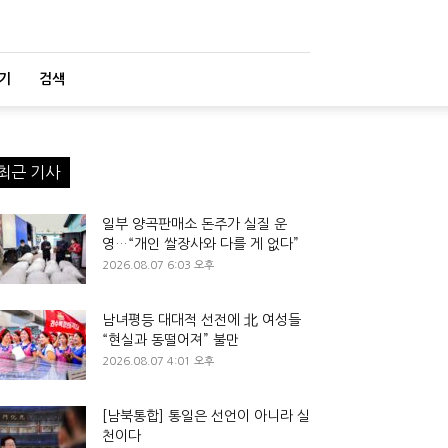
기
검색
최근 기사
일부 양곡판매소 돈주가 실질 운
영…“개인 쌀장사와 다를 게 없다”
2026.08.07 6:03 오후
남녀평등 대대적 선전에 北 여성들
“현실과 동떨어져” 불만
2026.08.07 4:01 오후
[남북통합] 통일은 선언이 아니라 실
천이다