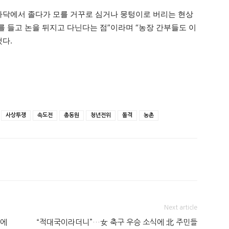
바닥에서 졸다가 모를 거꾸로 심거나 뭉텅이로 버리는 현상
 들고 논을 뒤지고 다닌다는 점”이라며 “농장 간부들도 이
했다.
사상투쟁
속도전
총동원
청년전위
돌격
농촌
Next article
열에
“적대국이라더니”…女 축구 우승 소식에 北 주민들