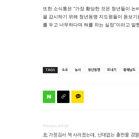
또한 소식통은 “가장 황당한 것은 청년들이 논
을 감시하기 위해 청년동맹 지도원들이 돋보기를
를 두고 너무하다며 혀를 차는 실정”이라고 말
TAGS
소조
농사
청년동맹
모내기
황해남도
Previous article
北 가정집서 책 사라졌는데, 난데없는 출판물 검