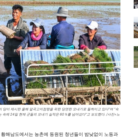
 당이 제시한 올해 알곡고지점령을 위한 당면한 모내기로 들썩이고 있다”며 “숙
속에 24일 현재 군들의 모내기 실적은 60％를 넘어섰다”고 보도했다. /사진=노
, 황해남도에서는 농촌에 동원된 청년들이 밤낮없이 노동과