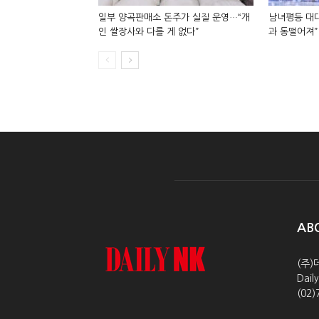
일부 양곡판매소 돈주가 실질 운영…“개
남녀평등 대대
인 쌀장사와 다를 게 없다”
과 동떨어져”
AB
(주)
Dai
(02)