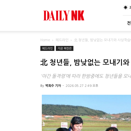
DailyNK
전
Home
헤드라인
北 청년들, 밤낮없는 모내기와 사상학습
헤드라인
지금 북한은
北 청년들, 밤낮없는 모내기와
'야간 돌격령’에 따라 한밤중에도 청년들을 모
By
박희수 기자
-
2026.05.27 2:49 오후