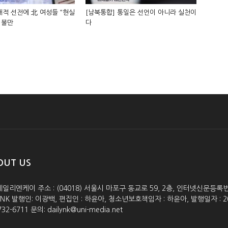
적 선전에 北 여성들 “현실
[남북통합] 통일은 선언이 아니라 실천이
 불만
다
OUT US
데일리엔케이 주소 : (04018) 서울시 마포구 동교로 59, 2층, 인터넷신문등록번호 :
lyNK 발행인: 이광백, 편집인 : 하윤아, 청소년보호책임자 : 하윤아, 발행일자 : 2005.0
732-6711 문의: dailynk@uni-media.net