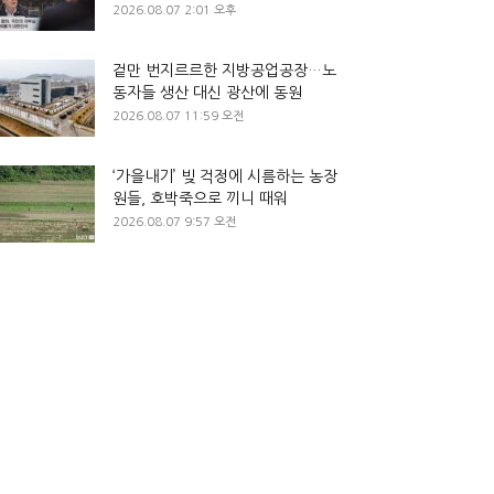
2026.08.07 2:01 오후
겉만 번지르르한 지방공업공장…노
동자들 생산 대신 광산에 동원
2026.08.07 11:59 오전
‘가을내기’ 빚 걱정에 시름하는 농장
원들, 호박죽으로 끼니 때워
2026.08.07 9:57 오전