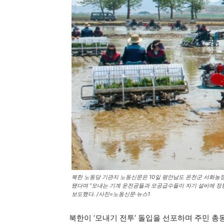
북한 노동당 기관지 노동신문은 10일 평안남도 온천군 서화농
됐다며 “모내는 기계 운전공들과 모공급수들이 자기 설비에 정
보도했다. /사진=노동신문·뉴스1
북한이 ‘모내기 전투’ 돌입을 선포하며 주민 총