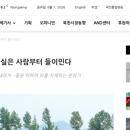
C
28.2
Pyongyang
금요일, 8월 7, 2026
English
中文
국민통일방송
체기사
기획
오피니언
북한시장동향
AND센터
후원하
람부터 들이민다
 현실은 사람부터 들이민다
 내려져…동원 피하려 외출 자제하는 분위기