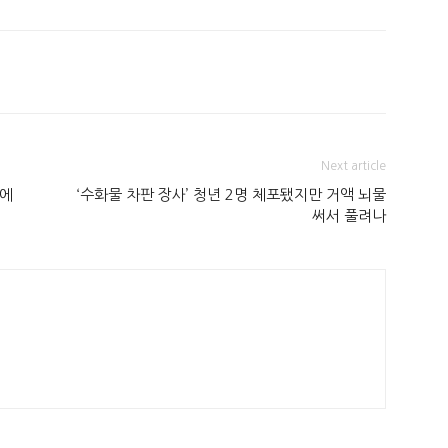
Next article
커에
‘수화물 차판 장사’ 청년 2명 체포됐지만 거액 뇌물
써서 풀려나