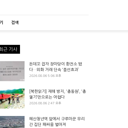
기
검색
최근 기사
돈데꼬 잡자 장마당이 환전소 됐
다…외화 거래 단속 ‘풍선효과’
2026.08.06 5:06 오후
[북한읽기] 재해 방지, ‘총동원’, ‘총
궐기’만으로는 어렵다
2026.08.06 2:47 오후
혜산청년역 앞에서 구루마꾼 무리
간 집단 패싸움 벌어져