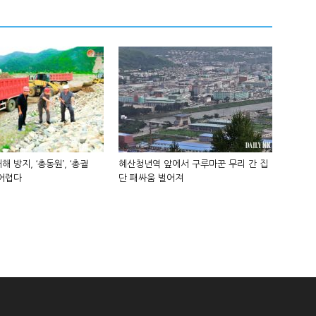
해 방지, ‘총동원’, ‘총궐
혜산청년역 앞에서 구루마꾼 무리 간 집
 어렵다
단 패싸움 벌어져