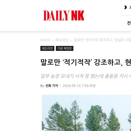
DailyNK
전
Home
헤드라인
말로만 ‘적기적작’ 강조하고, 현실은 사
헤드라인
지금 북한은
말로만 ‘적기적작’ 강조하고,
일부 농장 모내기 시작 못 했는데 총동원 지시
By
선화 기자
-
2026.05.14 7:58 오전