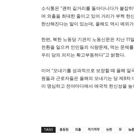
소식통은 “괜히 길거리를 돌아다니다가 붙잡히면
며 외출을 최대한 줄이고 있어 거리가 부쩍 한
한산해진다는 말이 있는데, 올해도 역시 예외가
한편, 북한 노동당 기관지 노동신문은 지난 11
전환을 일으켜 인민들의 식량문제, 먹는 문
우리 당의 의지는 확고부동하다”고 밝혔다.
이어 “모내기를 성과적으로 보장할 때 올해 알곡
원들과 근로자들은 올해의 모내기는 당 제9차 
이 명심하고 전야마다에서 애국적 헌신성을 높이
TAGS
총동원
외출
적기적작
논판
모
농