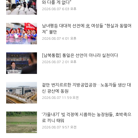
와 다를 게 없다”
2026.08.07 6:03 오후
남녀평등 대대적 선전에 北 여성들 “현실과 동떨어
져” 불만
2026.08.07 4:01 오후
[남북통합] 통일은 선언이 아니라 실천이다
2026.08.07 2:01 오후
겉만 번지르르한 지방공업공장…노동자들 생산 대
신 광산에 동원
2026.08.07 11:59 오전
‘가을내기’ 빚 걱정에 시름하는 농장원들, 호박죽으
로 끼니 때워
2026.08.07 9:57 오전