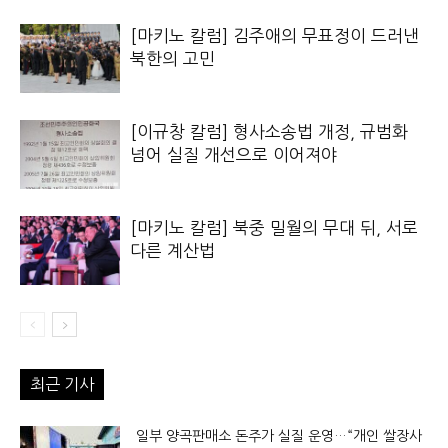
[마키노 칼럼] 김주애의 무표정이 드러낸
북한의 고민
[이규창 칼럼] 형사소송법 개정, 규범화
넘어 실질 개선으로 이어져야
[마키노 칼럼] 북중 밀월의 무대 뒤, 서로
다른 계산법
최근 기사
일부 양곡판매소 돈주가 실질 운영…“개인 쌀장사