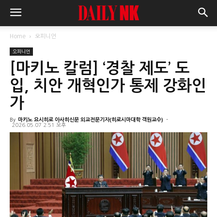
Home
오피니언
오피니언
[마키노 칼럼] ‘경찰 제도’ 도
입, 치안 개혁인가 통제 강화인
가
By
마키노 요시히로 아사히신문 외교전문기자(히로시마대학 객원교수)
-
2026.05.07 2:51 오후