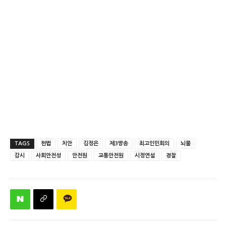
TAGS
헌법
치안
김정은
제3방송
최고인민회의
뇌물
감시
사회안전성
안전원
교통안전원
시정연설
경찰