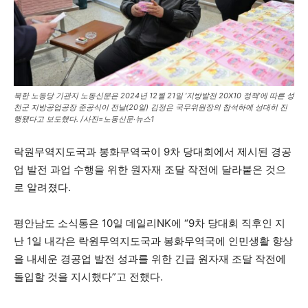
북한 노동당 기관지 노동신문은 2024년 12월 21일 ‘지방발전 20X10 정책’에 따른 성
천군 지방공업공장 준공식이 전날(20일) 김정은 국무위원장의 참석하에 성대히 진
행됐다고 보도했다. /사진=노동신문·뉴스1
락원무역지도국과 봉화무역국이 9차 당대회에서 제시된 경공
업 발전 과업 수행을 위한 원자재 조달 작전에 달라붙은 것으
로 알려졌다.
평안남도 소식통은 10일 데일리NK에 “9차 당대회 직후인 지
난 1일 내각은 락원무역지도국과 봉화무역국에 인민생활 향상
을 내세운 경공업 발전 성과를 위한 긴급 원자재 조달 작전에
돌입할 것을 지시했다”고 전했다.