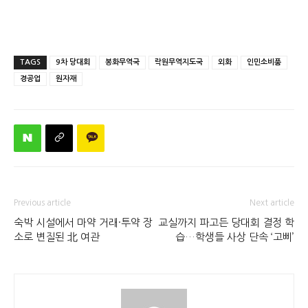
TAGS
9차 당대회
봉화무역국
락원무역지도국
외화
인민소비품
경공업
원자재
Previous article
Next article
숙박 시설에서 마약 거래·투약 장
교실까지 파고든 당대회 결정 학
소로 변질된 北 여관
습…학생들 사상 단속 ‘고삐’