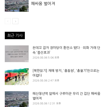
패싸움 벌어져
최근 기사
돈데꼬 잡자 장마당이 환전소 됐다…외화 거래 단
속 ‘풍선효과’
2026.08.06 5:06 오후
[북한읽기] 재해 방지, ‘총동원’, ‘총궐기’만으로는
어렵다
2026.08.06 2:47 오후
혜산청년역 앞에서 구루마꾼 무리 간 집단 패싸움
벌어져
2026.08.06 12:31 오후