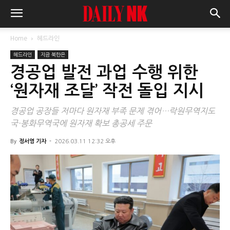
Home
헤드라인
헤드라인
지금 북한은
경공업 발전 과업 수행 위한
‘원자재 조달’ 작전 돌입 지시
경공업 공장들 저마다 원자재 부족 문제 겪어…락원무역지도
국·봉화무역국에 원자재 확보 총공세 주문
By
정서영 기자
-
2026.03.11 12:32 오후