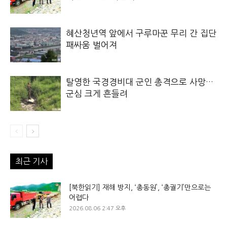
혜산청년역 앞에서 구루마꾼 무리 간 집단
패싸움 벌어져
탈영한 국경경비대 군인 총격으로 사망…
군심 크게 흔들려
최근 기사
[북한읽기] 재해 방지, ‘총동원’, ‘총궐기’만으로는
어렵다
2026.08.06 2:47 오후