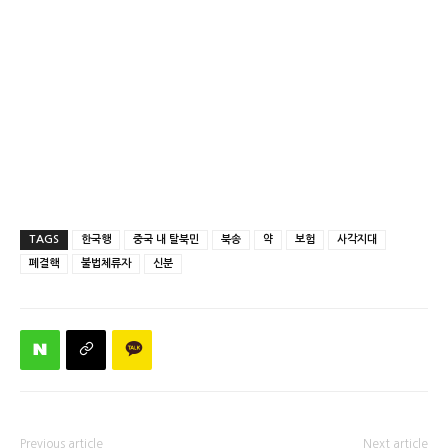
TAGS
한국행
중국 내 탈북민
북송
약
보험
사각지대
폐결핵
불법체류자
신분
Previous article
Next article