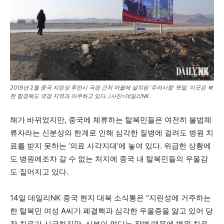
2019년 2월 중국 지린성 투먼시 국경 근처 마을에 설치된 ‘주의사항’ 팻말. 이곳은 북
한 함경북도 국경 지역과 마주하고 있다. /사진=데일리NK
해가 바뀌었지만, 중국에 체류하는 탈북민들은 여전히 불법체
류자라는 신분상의 한계로 인해 심각한 질병에 걸려도 병원 치
료를 받지 못하는 ‘의료 사각지대’에 놓여 있다. 위급한 상황에
도 병원에조차 갈 수 없는 처지에 중국 내 탈북민들의 우울감
도 짙어지고 있다.
14일 데일리NK 중국 현지 대북 소식통은 “지린성에 거주하는
한 탈북민 여성 A씨가 폐결핵과 심각한 우울증을 앓고 있어 당
장 치료가 시급하지만, 신분이 없다는 장벽 때문에 병원 치료