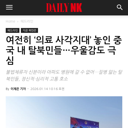
Home
헤드라인
헤드라인
지금 북한은
여전히 ‘의료 사각지대’ 놓인 중
국 내 탈북민들…우울감도 극
심
불법체류자 신분이라 아파도 병원에 갈 수 없어…질병 앓는 탈
북민들, 정신적·심리적 고통 호소
By
이채은 기자
-
2026.01.14 10:16 오전