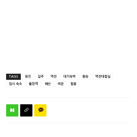
TAGS
청진
길주
역전
대기숙박
환승
역전대합실
임시 숙소
출장객
혜산
여관
함흥