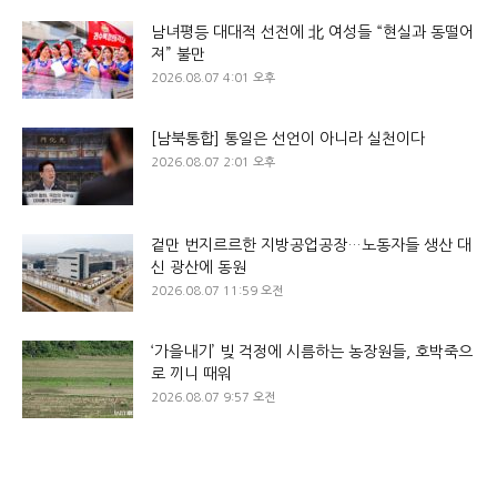
남녀평등 대대적 선전에 北 여성들 “현실과 동떨어
져” 불만
2026.08.07 4:01 오후
[남북통합] 통일은 선언이 아니라 실천이다
2026.08.07 2:01 오후
겉만 번지르르한 지방공업공장…노동자들 생산 대
신 광산에 동원
2026.08.07 11:59 오전
‘가을내기’ 빚 걱정에 시름하는 농장원들, 호박죽으
로 끼니 때워
2026.08.07 9:57 오전