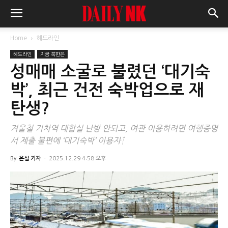
Home
헤드라인
헤드라인
지금 북한은
성매매 소굴로 불렸던 ‘대기숙
박’, 최근 건전 숙박업으로 재
탄생?
겨울철 기차역 대합실 난방 안되고, 여관 이용하려면 여행증명
서 제출 불편에 ‘대기숙박’ 이용자↑
By
은설 기자
-
2025.12.29 4:58 오후