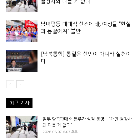
쌀장사와 다를 게 없다”
남녀평등 대대적 선전에 北 여성들 “현실
과 동떨어져” 불만
[남북통합] 통일은 선언이 아니라 실천이
다
최근 기사
일부 양곡판매소 돈주가 실질 운영…“개인 쌀장사
와 다를 게 없다”
2026.08.07 6:03 오후