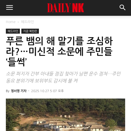
Home
헤드라인
헤드라인
지금 북한은
푸른 뱀의 해 말기를 조심하
라?…미신적 소문에 주민들
‘들썩’
소문 퍼지자 간부 아내들 점집 찾아가 남편 운수 점쳐…주민
동요 분위기에 보위부도 감시에 불 켜
By
정서영 기자
-
2025.10.27 5:07 오후