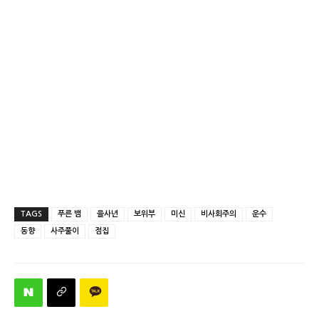
TAGS
푸른 뱀
을사년
보위부
미신
비사회주의
운수
동향
사주풀이
점집