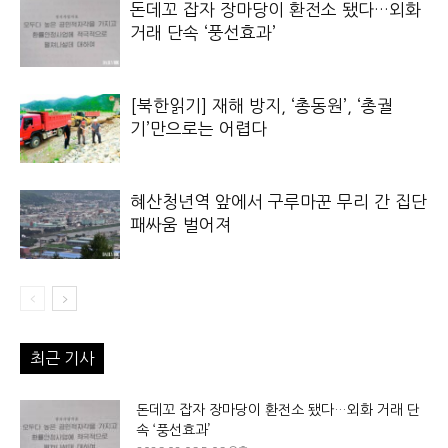
돈데꼬 잡자 장마당이 환전소 됐다…외화
거래 단속 ‘풍선효과’
[북한읽기] 재해 방지, ‘총동원’, ‘총궐
기’만으로는 어렵다
혜산청년역 앞에서 구루마꾼 무리 간 집단
패싸움 벌어져
최근 기사
돈데꼬 잡자 장마당이 환전소 됐다…외화 거래 단
속 ‘풍선효과’