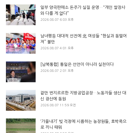
일부 양곡판매소 돈주가 실질 운영…“개인 쌀장사
와 다를 게 없다”
2026.08.07 6:03 오후
남녀평등 대대적 선전에 北 여성들 “현실과 동떨어
져” 불만
2026.08.07 4:01 오후
[남북통합] 통일은 선언이 아니라 실천이다
2026.08.07 2:01 오후
겉만 번지르르한 지방공업공장…노동자들 생산 대
신 광산에 동원
2026.08.07 11:59 오전
‘가을내기’ 빚 걱정에 시름하는 농장원들, 호박죽으
로 끼니 때워