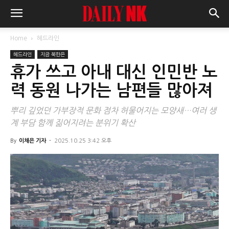
Home
헤드라인
헤드라인
지금 북한은
휴가 쓰고 아내 대신 인민반 노
력 동원 나가는 남편들 많아져
뿌리 깊었던 가부장적 문화 점차 허물어지는 모양새…여러 생
계 부담 함께 짊어지려는 분위기 확산
By
이채은 기자
-
2025.10.25 3:42 오후