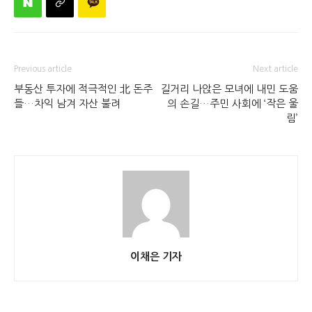
Previous article
Next article
부동산 투자에 적극적인 北 돈주
길거리 나앉은 모녀에 내민 도움
들…차익 남겨 자산 불려
의 손길…주민 사회에 ‘작은 울
림’
이채은 기자