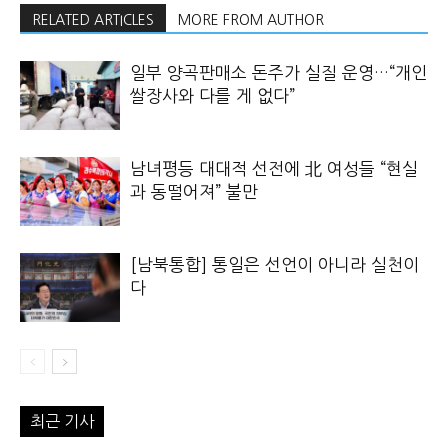
RELATED ARTICLES
MORE FROM AUTHOR
일부 양곡판매소 돈주가 실질 운영…“개인
쌀장사와 다를 게 없다”
남녀평등 대대적 선전에 北 여성들 “현실
과 동떨어져” 불만
[남북통합] 통일은 선언이 아니라 실천이
다
최근 기사