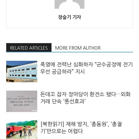
장슬기 기자
RELATED ARTICLES
MORE FROM AUTHOR
폭염에 전력난 심화하자 “군수공장에 전기
우선 공급하라” 지시
돈데꼬 잡자 장마당이 환전소 됐다…외화
거래 단속 ‘풍선효과’
[북한읽기] 재해 방지, ‘총동원’, ‘총궐
기’만으로는 어렵다