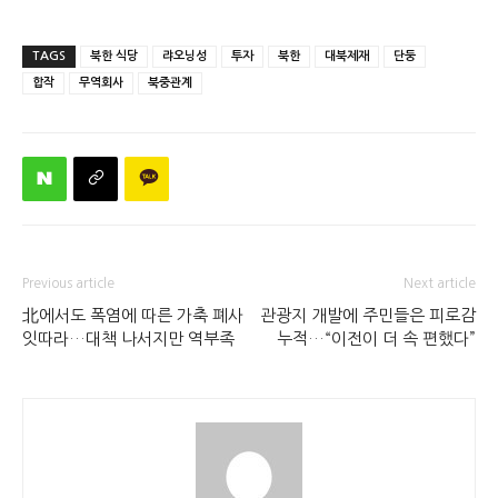
TAGS
북한 식당
랴오닝성
투자
북한
대북제재
단둥
합작
무역회사
북중관계
Previous article
Next article
北에서도 폭염에 따른 가축 폐사
관광지 개발에 주민들은 피로감
잇따라…대책 나서지만 역부족
누적…“이전이 더 속 편했다”