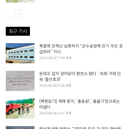
최근 기사
폭염에 전력난 심화하자 “군수공장에 전기 우선 공
급하라” 지시
2026.08.07 7:56 오전
돈데꼬 잡자 장마당이 환전소 됐다…외화 거래 단
속 ‘풍선효과’
2026.08.06 5:06 오후
[북한읽기] 재해 방지, ‘총동원’, ‘총궐기’만으로는
어렵다
2026.08.06 2:47 오후
혜산청년역 앞에서 구루마꾼 무리 간 집단 패싸움