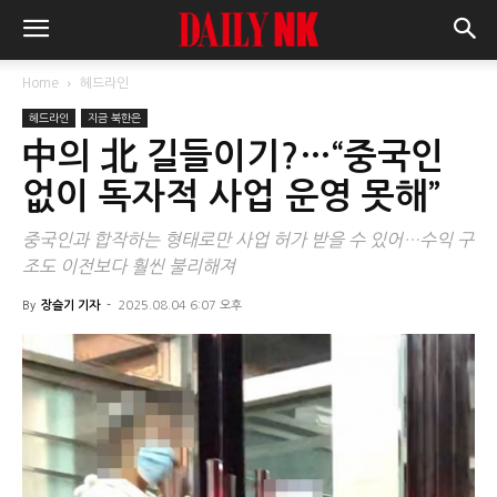
Home
헤드라인
헤드라인
지금 북한은
中의 北 길들이기?…“중국인
없이 독자적 사업 운영 못해”
중국인과 합작하는 형태로만 사업 허가 받을 수 있어…수익 구
조도 이전보다 훨씬 불리해져
By
장슬기 기자
-
2025.08.04 6:07 오후