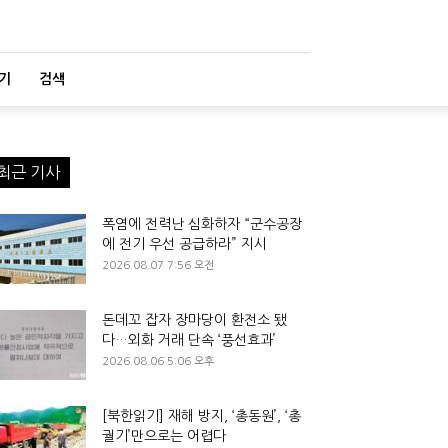
기
검색
최근 기사
폭염에 전력난 심화하자 “군수공장
에 전기 우선 공급하라” 지시
2026.08.07 7:56 오전
돈데꼬 잡자 장마당이 환전소 됐
다…외화 거래 단속 ‘풍선효과’
2026.08.06 5:06 오후
[북한읽기] 재해 방지, ‘총동원’, ‘총
궐기’만으로는 어렵다