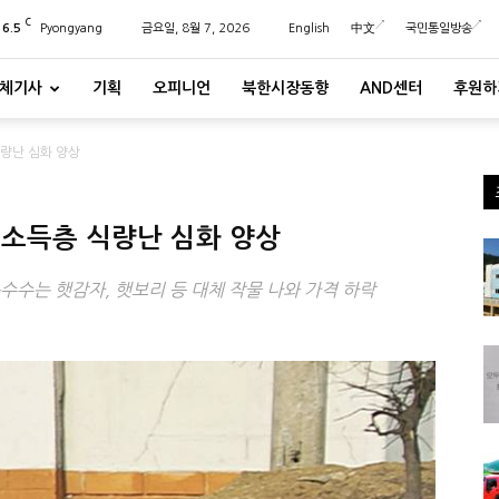
C
26.5
Pyongyang
금요일, 8월 7, 2026
English
中文
국민통일방송
체기사
기획
오피니언
북한시장동향
AND센터
후원하
량난 심화 양상
저소득층 식량난 심화 양상
옥수수는 햇감자, 햇보리 등 대체 작물 나와 가격 하락