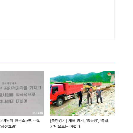
 장마당이 환전소 됐다…외
[북한읽기] 재해 방지, ‘총동원’, ‘총궐
‘풍선효과’
기’만으로는 어렵다