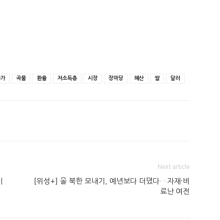
물가
곡물
환율
저소득층
시장
장마당
혜산
쌀
달러
Next article
이
[위성+] 올 북한 모내기, 예년보다 더뎠다…자재·비
료난 여전