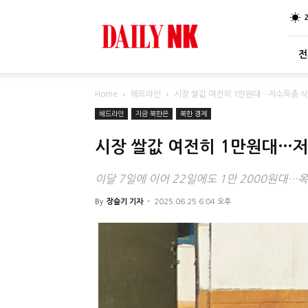
DailyNK
전
Home
헤드라인
시장 쌀값 여전히 1만원대…저소득층 식
헤드라인
지금 북한은
북한 경제
시장 쌀값 여전히 1만원대…
이달 7일에 이어 22일에도 1만 2000원대…
By
장슬기 기자
-
2025.06.25 6:04 오후