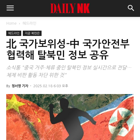
Home
헤드라인
헤드라인
지금 북한은
北 국가보위성-中 국가안전부
협력해 탈북민 정보 공유
소식통 "중국 거주·체류 중인 탈북민 정보 실시간으로 전달…
체제 비판 활동 차단 위한 것"
By
정서영 기자
-
2025.02.18 6:03 오후