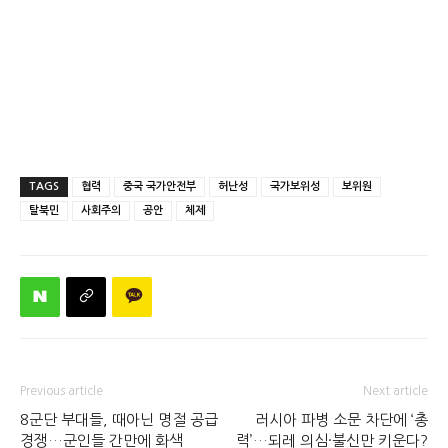
TAGS
협력
중국 국가안전부
허난성
국가보위성
보위원
탈북민
사회주의
공안
체제
Previous article
Next article
8군단 부대들, 때아닌 명절 공급
러시아 파병 소문 차단에 ‘총
경쟁…군인들 간만에 화색
력’…되레 의심·불신만 키운다?