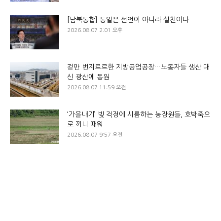
[남북통합] 통일은 선언이 아니라 실천이다
2026.08.07 2:01 오후
겉만 번지르르한 지방공업공장…노동자들 생산 대
신 광산에 동원
2026.08.07 11:59 오전
‘가을내기’ 빚 걱정에 시름하는 농장원들, 호박죽으
로 끼니 때워
2026.08.07 9:57 오전