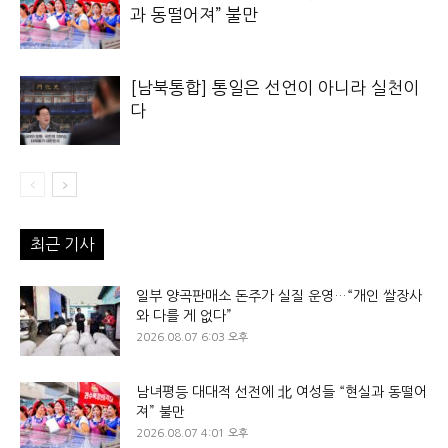
과 동떨어져” 불만
[남북통합] 통일은 선언이 아니라 실천이
다
최근 기사
일부 양곡판매소 돈주가 실질 운영…“개인 쌀장사
와 다를 게 없다”
2026.08.07 6:03 오후
남녀평등 대대적 선전에 北 여성들 “현실과 동떨어
져” 불만
2026.08.07 4:01 오후