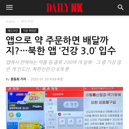
Home
헤드라인
헤드라인
지금 북한은
앱으로 약 주문하면 배달까
지?…북한 앱 ‘건강 3.0’ 입수
앱에서 판매하는 약품 등 종류 200여 개 달해…그 중 가장 많
은 게 인도산, 북한산은 단 8개 뿐
By
문동희 기자
-
2025.01.20 9:59 오전