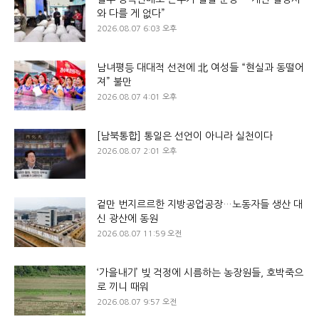
와 다를 게 없다”
2026.08.07 6:03 오후
남녀평등 대대적 선전에 北 여성들 “현실과 동떨어
져” 불만
2026.08.07 4:01 오후
[남북통합] 통일은 선언이 아니라 실천이다
2026.08.07 2:01 오후
겉만 번지르르한 지방공업공장…노동자들 생산 대
신 광산에 동원
2026.08.07 11:59 오전
‘가을내기’ 빚 걱정에 시름하는 농장원들, 호박죽으
로 끼니 때워
2026.08.07 9:57 오전