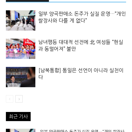
일부 양곡판매소 돈주가 실질 운영…“개인
쌀장사와 다를 게 없다”
남녀평등 대대적 선전에 北 여성들 “현실
과 동떨어져” 불만
[남북통합] 통일은 선언이 아니라 실천이
다
최근 기사
일부 양곡판매소 돈주가 실질 운영…“개인 쌀장사