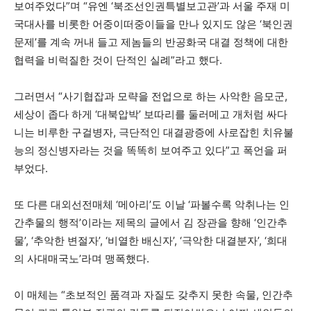
보여주었다”며 “유엔 ‘북조선인권특별보고관’과 서울 주재 미
국대사를 비롯한 어중이떠중이들을 만나 있지도 않은 ‘북인권
문제’를 계속 꺼내 들고 제놈들의 반공화국 대결 정책에 대한
협력을 비럭질한 것이 단적인 실례”라고 했다.
그러면서 “사기협잡과 모략을 전업으로 하는 사악한 음모군,
세상이 좁다 하게 ‘대북압박’ 보따리를 둘러메고 개처럼 싸다
니는 비루한 구걸병자, 극단적인 대결광증에 사로잡힌 치유불
능의 정신병자라는 것을 똑똑히 보여주고 있다”고 폭언을 퍼
부었다.
또 다른 대외선전매체 ‘메아리’도 이날 ‘파볼수록 악취나는 인
간추물의 행적’이라는 제목의 글에서 김 장관을 향해 ‘인간추
물’, ‘추악한 변절자’, ‘비열한 배신자’, ‘극악한 대결분자’, ‘희대
의 사대매국노’라며 맹폭했다.
이 매체는 “초보적인 품격과 자질도 갖추지 못한 속물, 인간추