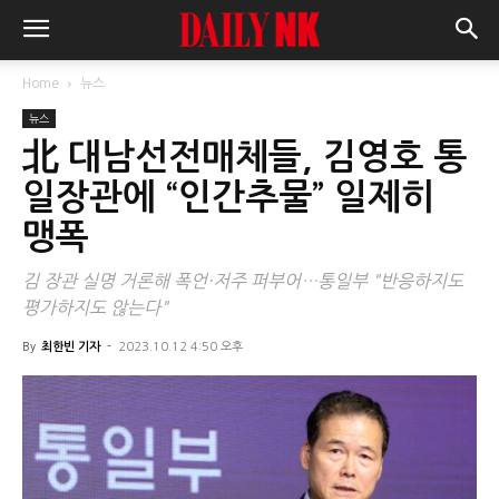
Home
뉴스
뉴스
北 대남선전매체들, 김영호 통
일장관에 “인간추물” 일제히
맹폭
김 장관 실명 거론해 폭언·저주 퍼부어…통일부 "반응하지도
평가하지도 않는다"
By
최한빈 기자
-
2023.10.12 4:50 오후