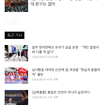
대 문구는 없어
최근 기사
일부 양곡판매소 돈주가 실질 운영…“개인 쌀장사
와 다를 게 없다”
2026.08.07 6:03 오후
남녀평등 대대적 선전에 北 여성들 “현실과 동떨어
져” 불만
2026.08.07 4:01 오후
[남북통합] 통일은 선언이 아니라 실천이다
2026.08.07 2:01 오후