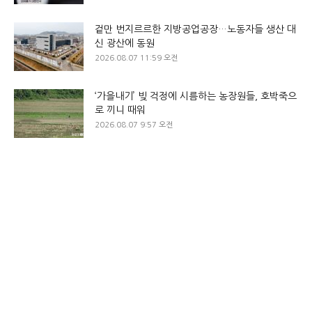
겉만 번지르르한 지방공업공장…노동자들 생산 대
신 광산에 동원
2026.08.07 11:59 오전
‘가을내기’ 빚 걱정에 시름하는 농장원들, 호박죽으
로 끼니 때워
2026.08.07 9:57 오전