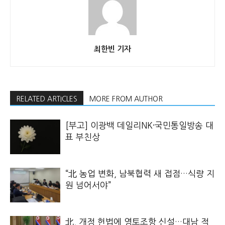
최한빈 기자
RELATED ARTICLES
MORE FROM AUTHOR
[부고] 이광백 데일리NK·국민통일방송 대
표 부친상
“北 농업 변화, 남북협력 새 접점…식량 지
원 넘어서야”
北, 개정 헌법에 영토조항 신설…대남 적