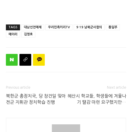
TAGS
대남선전매체
우리민족끼리TV
9·19 남북군사합의
통일부
메아리
김영호
Previous article
Next article
북한군 총정치국, 당 창건일 맞아
혜산시 학교들, 학생들에 겨울나
전군 지휘관 정치학습 진행
기 땔감 마련 요구했지만…