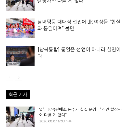
쌀장사와 다를 게 없다”
남녀평등 대대적 선전에 北 여성들 “현실
과 동떨어져” 불만
[남북통합] 통일은 선언이 아니라 실천이
다
최근 기사
일부 양곡판매소 돈주가 실질 운영…“개인 쌀장사
와 다를 게 없다”
2026.08.07 6:03 오후