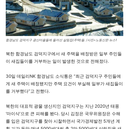
함경남도 검덕지구 광산마을들에 들어선 살림집(주택)들. /사진=노동신문·뉴스1
북한 함경남도 검덕지구에서 새 주택을 배정받은 일부 주민들
이 새집들이를 거부하는 일이 발생한 것으로 전해졌다.
30일 데일리NK 함경남도 소식통은 “최근 검덕지구 주민들에
게 새 주택이 배정됐지만 주택 요건이 부실해 일부가 새집들이
를 거부했다”고 전했다.
북한의 대표적 광물 생산지인 검덕지구는 지난 2020년 태풍
‘마이삭’으로 큰 피해를 봤다. 당시 김정은 국무위원장은 수해
를 입은 검덕지구를 찾아 시찰하면서 국가경제발전 5개년 계
획 기간 동안 매년 5000세대씩 총 2만 5000세대 살림집을 새