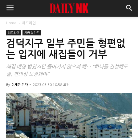
Home
헤드라인
헤드라인
지금 북한은
검덕지구 일부 주민들 형편없
는 입지에 새집들이 거부
새집 배정 받았지만 들어가지 않으려 해… "하나를 건설해도
질, 편의성 보장돼야"
By
이채은 기자
-
2023.03.30 10:58 오전