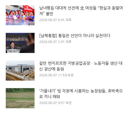
남녀평등 대대적 선전에 北 여성들 “현실과 동떨어
져” 불만
2026.08.07 4:01 오후
[남북통합] 통일은 선언이 아니라 실천이다
2026.08.07 2:01 오후
겉만 번지르르한 지방공업공장…노동자들 생산 대
신 광산에 동원
2026.08.07 11:59 오전
‘가을내기’ 빚 걱정에 시름하는 농장원들, 호박죽으
로 끼니 때워
2026.08.07 9:57 오전