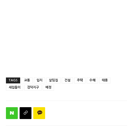
TAGS
교통
입지
살림집
건설
주택
수해
태풍
새집들이
검덕지구
배정