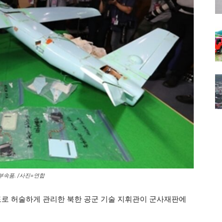
부속품. /사진=연합
도로 허술하게 관리한 북한 공군 기술 지휘관이 군사재판에