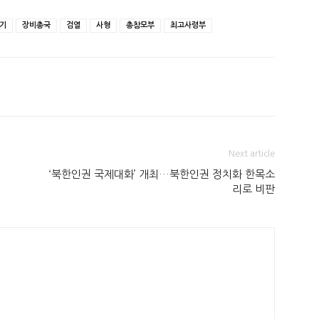
기
장비총국
검열
사형
총참모부
최고사령부
Next article
‘북한인권 국제대화’ 개최…북한인권 정치화 한목소
리로 비판