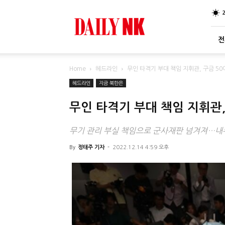
DailyNK
전
Home
헤드라인
무인 타격기 부대 책임 지휘관, 구금 5
헤드라인
지금 북한은
무인 타격기 부대 책임 지휘관,
무기 관리 부실 책임으로 군사재판 넘겨져…내
By
정태주 기자
-
2022.12.14 4:59 오후