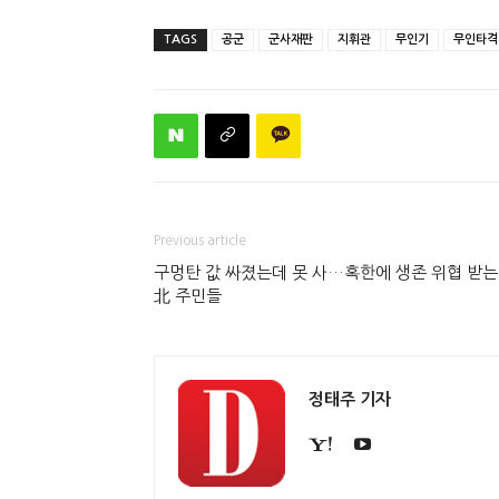
TAGS
공군
군사재판
지휘관
무인기
무인타격
Previous article
구멍탄 값 싸졌는데 못 사…혹한에 생존 위협 받는
北 주민들
정태주 기자