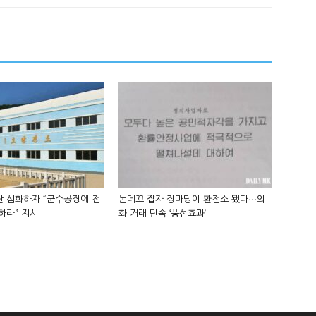
 심화하자 “군수공장에 전
돈데꼬 잡자 장마당이 환전소 됐다…외
하라” 지시
화 거래 단속 ‘풍선효과’