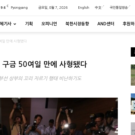
C
29.6
Pyongyang
금요일, 8월 7, 2026
English
中文
국민통일방송
체기사
기획
오피니언
북한시장동향
AND센터
후원하
0여일 만에 사형됐다
 구금 50여일 만에 사형됐다
부선 상부의 꼬리 자르기 행태 비난하기도